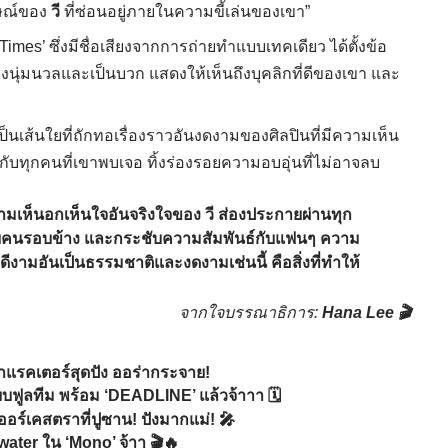
กษณ์ของ
วี
ที่ซ่อนอยู่ภายในความขี้เล่นของเขา”
imes’ ซึ่งมีชื่อเสียงจากการถ่ายทำแบบเทคเดียว ได้ตั้งข้อ
งนุ่มนวลและเป็นบวก แสดงให้เห็นถึงบุคลิกที่ดีของเขา และ
ต่เป็นเส้นใยที่ถักทอเรื่องราวอันงดงามของศิลปินที่มีความเห็น
ึ้งกับทุกคนที่เขาพบเจอ ทิ้งร่องรอยความอบอุ่นที่ไม่อาจลบ
ความเห็นอกเห็นใจอันจริงใจของ
วี
ส่องประกายผ่านทุก
ห้กับคนรอบข้าง และกระชับความสัมพันธ์กับแฟนๆ ความ
ามอันเป็นธรรมชาติและงดงามเช่นนี้ คือสิ่งที่ทำให้
จากใจบรรณาธิการ:
Hana Lee 🎬
แรคเตอร์สุดปัง ออร่ากระจาย!
ฟูลทีม พร้อม ‘DEADLINE’ แล้วจ้าาา 🗓️
ออร์เคสตราที่ปูซาน! ปังมากแม่! 🎤
water ใน ‘Mono’ จ้าา 🎬🔥