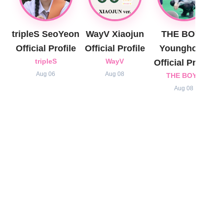
tripleS SeoYeon
WayV Xiaojun
THE BOYZ
Official Profile
Official Profile
Younghoon
tripleS
WayV
Official Profile
Aug 06
Aug 08
THE BOYZ
Aug 08