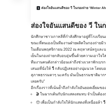
ส่องใจอันแสนดีของ วี ในกองถ่าย ‘Winter A
ส่องใจอันแสนดีของ วี ใน
นักศึกษาชาวเกาหลีที่กำลังศึกษาอยู่ที่โรงเรี
ขณะที่ตนเองเป็นทีมงานฝ่ายผลิตในกองถ่ายมิว
ในเดือนพฤศจิกายน 2022 ณ คฤหาสน์หรูและบริ
เย็นในกองถ่ายกลับอบอุ่นขึ้นด้วยความเอาใจใส
ทีมงานคนดังกล่าวย้อนเล่าถึงช่วงเวลาพักเบรก 
เสนอที่นั่งให้
วี
กลับปฏิเสธอย่างนุ่มนวล โดยบอ
สุภาพธรรมดาๆ นะครับ มันเป็นธรรมชาติมากๆ”
เลยครับ”
อีกเรื่องราวที่เน้นย้ำถึงกำลังใจอันยอดเยี่ยมขอ
🎬 ในฉากเต้นกับนักแสดงสมทบ จำเป็นต้องถ
🥺 เพื่อเป็นกำลังใจให้นักแสดงที่เหนื่อยล้า
วี