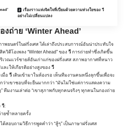
head’
เรื่องราวแห่งจิตใจที่เปี่ยมด้วยความห่วงใยของ วี
อย่างไม่เปลี่ยนแปลง
กองถ่าย ‘Winter Ahead’
ยนภาพยนตร์ในฝรั่งเศส ได้เล่าถึงประสบการณ์อันน่าประทับใจ
สิควิดีโอเพลง “Winter Ahead” ของ
วี
การถ่ายทำซึ่งเกิดขึ้น
เวณแวร์ซายส์อันเก่าแก่ของฝรั่งเศส สภาพอากาศที่หนาว
่และให้เกียรติอย่างสูงของ
วี
เมื่อ
วี
เดินเข้ามาในห้องรอ เห็นทีมงานคนหนึ่งลุกขึ้นเพื่อจะ
กว่าเขาชอบที่จะยืนมากกว่า “มันไม่ใช่แค่การแสดงความ
 ทีมงานเล่าต่อ “เขาสุภาพกับทุกคนจริงๆ ทุกคนในกองถ่าย
ง
วี
:
่ายซ้ำหลายครั้ง
ได้สอบถามวิธีการพูดคำว่า “สู้ๆ” เป็นภาษาฝรั่งเศส