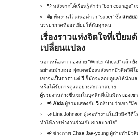
💘 หลังจากได้เรียนรู้คำว่า “bon courage”
🎭 ทีมงานได้เสนอคำว่า “super” ซึ่ง
แทฮยอ
บรรยากาศที่ยอดเยี่ยมให้กับทุกคน
เรื่องราวแห่งจิตใจที่เปี่ย
เปลี่ยนแปลง
นอกเหนือจากกองถ่าย “Winter Ahead” แล้ว ย
อย่างสม่ำเสมอ ฟุตเทจเบื้องหลังจากมิวสิควิดี
เขาจะเป็นดารา แต่
วี
ก็มักจะคอยดูแลให้นักแสดง
หรือได้รับการดูแลอย่างสะดวกสบาย
ผู้ร่วมงานต่างชื่นชมในบุคลิกที่เป็นมิตรของเขาอ
🌟
Aïda
ผู้ร่วมแสดงกับ
วี
อธิบายว่าเขา “มีค
🤝 Lina Johnson ผู้เคยทำงานในมิวสิควิดี
ทำให้การทำงานร่วมกับเขาสบายใจ”
📸 ช่างภาพ Chae Jae-young ผู้ถ่ายทำมิวสิ