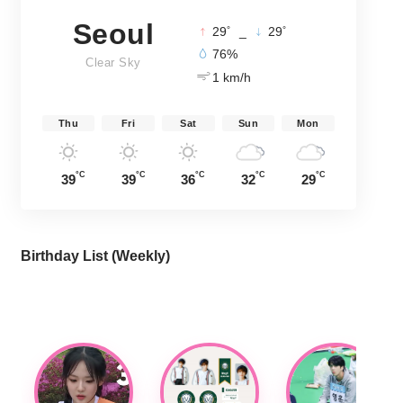
Seoul
°
°
29
_
29
76%
Clear Sky
1 km/h
Thu
Fri
Sat
Sun
Mon
°C
°C
°C
°C
°C
39
39
36
32
29
Birthday List (Weekly
)