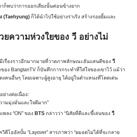
 เขาก็พบว่าการออกเสียงนั้นค่อนข้างยาก
ง (Taehyung)
ก็ได้นำไปใช้อย่างร่าเริง สร้างรอยยิ้มและ
มด้วยความห่วงใยของ วี อย่างไม่
ังมีเรื่องราวอีกมากมายที่วาดภาพลักษณะอันแสนดีของ
วี
โอของ BangtanTV ก็บันทึกการกระทำที่ใส่ใจของเขาไว้ แม้ว่า
คนอื่นๆ โดยเฉพาะผู้สูงอายุ ได้อยู่ในตำแหน่งที่โดดเด่น
ย่างต่อเนื่อง:
วามมุ่งมั่นและใจดีมาก”
โอเพลง “ON” ของ
BTS
กล่าวว่า “นิสัยที่ดีและขี้เล่นของ
วี
ควิดีโออัลบั้ม “Layover” สารภาพว่า “ผมอดไม่ได้ที่จะกลาย