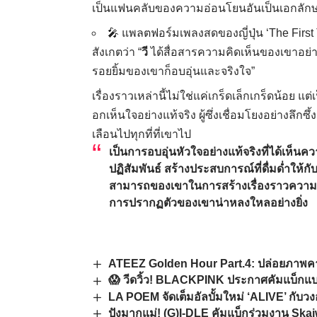
เป็นแฟนคลับของความอ่อนโยนอันเป็นเอกลั
🎤 แพลตฟอร์มเพลงสดของญี่ปุ่น ‘The First T
สังเกตว่า “
วี
ได้สื่อสารความคิดเห็นของเขาอย่า
รอยยิ้มของเขาก็อบอุ่นและจริงใจ”
เรื่องราวเหล่านี้ไม่ใช่แค่เกร็ดเล็กเกร็ดน้อย แ
อกเห็นใจอย่างแท้จริง ผู้ซึ่งเชื่อมโยงอย่างลึกซ
เลือนไปทุกที่ที่เขาไป
เป็นการอบอุ่นหัวใจอย่างแท้จริงที่ได้เห็น
ปฏิสัมพันธ์ สร้างประสบการณ์ที่ดื่มด่ำใ
สามารถของเขาในการสร้างเรื่องราวความดีง
การปรากฏตัวของเขาน่าหลงใหลอย่างยิ่ง
ATEEZ Golden Hour Part.4: ปล่อยภาพคา
😱 วีดวิ้ว! BLACKPINK ประกาศคัมแบ็กแบบ
LA POEM จัดเต็มอัลบั้มใหม่ ‘ALIVE’ กับวง
ปังมากแม่! (G)I-DLE คัมแบ็กร่วมงาน Skai