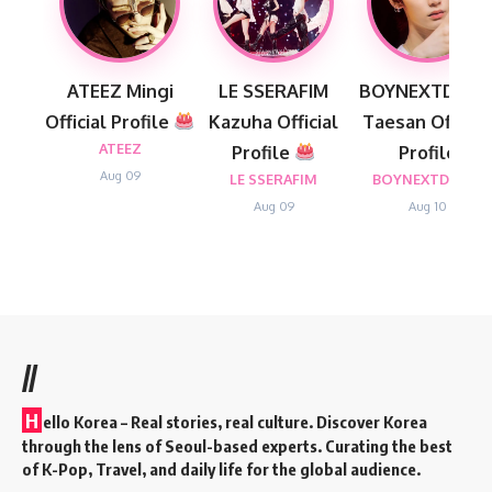
ATEEZ Mingi
LE SSERAFIM
BOYNEXTDOO
Official Profile
Kazuha Official
Taesan Official
ATEEZ
Profile
Profile
Aug 09
LE SSERAFIM
BOYNEXTDOOR
Aug 09
Aug 10
//
H
ello Korea
– Real stories, real culture. Discover Korea
through the lens of Seoul-based experts. Curating the best
of K-Pop, Travel, and daily life for the global audience.