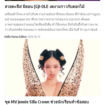
สวยตะลึง! มิยอน (G)I-DLE งดงามราวกับดอกไม้
เตรียมตัวใจละลายไปกับความงามอันน่าทึ่งของ มิยอน ที่กำลังจะปรากฏบน
หน้าจอของคุณ! สมาชิกมากความสามารถของวง (G)I-DLE เพิ่งเผย
ภาพถ่ายสุดออร่าลงบนโซเชียลมีเดีย ทำให้แฟนๆ ถึงกับนิ่งอึ้งกับความงาม
ราวกับเทพธิดาของเธอ ภาพลักษณ์อันน่าหลงใหล เมื่อวันที่ 10 กุมภาพันธ์…
Hello Korea Editor
2026-02-13
ชุด MV Jennie Silla Crown ช่วยนักเรียนทำข้อสอบ