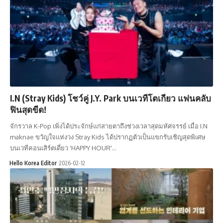
I.N (Stray Kids) โชว์คู่ J.Y. Park บนเวทีโตเกียว แฟนคลับ
ฟินสุดขีด!
จักรวาล K-Pop เพิ่งได้ประจักษ์แก่สายตาถึงช่วงเวลาสุดมหัศจรรย์ เมื่อ I.N
maknae ขวัญใจแห่งวง Stray Kids ได้ปรากฏตัวเป็นแขกรับเชิญสุดพิเศษ
บนเวทีคอนเสิร์ตเดี่ยว 'HAPPY HOUR'…
Hello Korea Editor
2026-02-12