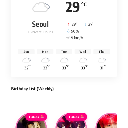
29
°C
Seoul
°
°
29
_
29
50%
Overcast Clouds
5 km/h
Sun
Mon
Tue
Wed
Thu
°C
°C
°C
°C
°C
32
33
33
33
31
Birthday List (Weekly
)
TODAY
TODAY