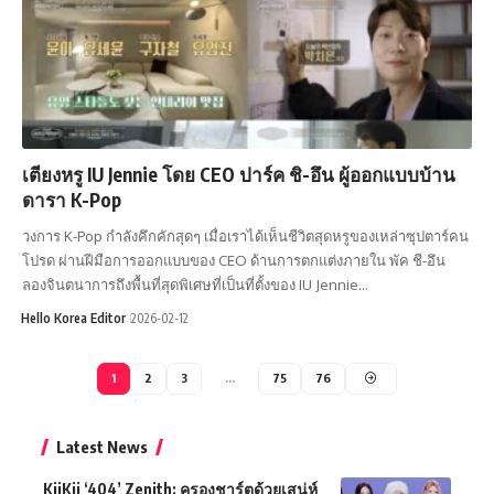
เตียงหรู IU Jennie โดย CEO ปาร์ค ชิ-อึน ผู้ออกแบบบ้าน
ดารา K-Pop
วงการ K-Pop กำลังคึกคักสุดๆ เมื่อเราได้เห็นชีวิตสุดหรูของเหล่าซุปตาร์คน
โปรด ผ่านฝีมือการออกแบบของ CEO ด้านการตกแต่งภายใน พัค ชี-อึน
ลองจินตนาการถึงพื้นที่สุดพิเศษที่เป็นที่ตั้งของ IU Jennie…
Hello Korea Editor
2026-02-12
1
2
3
…
75
76
Latest News
KiiKii ‘404’ Zenith: ครองชาร์ตด้วยเสน่ห์