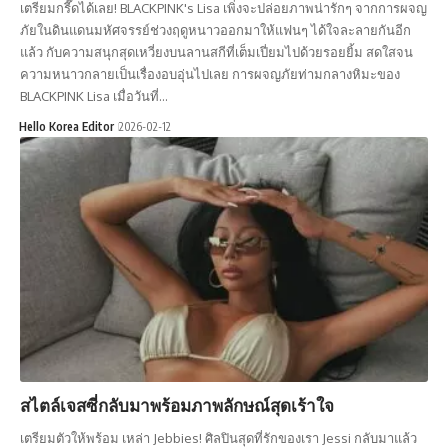
เตรียมกรี๊ดได้เลย! BLACKPINK's Lisa เพิ่งจะปล่อยภาพน่ารักๆ จากการผจญ
ภัยในดินแดนมหัศจรรย์ช่วงฤดูหนาวออกมาให้แฟนๆ ได้ใจละลายกันอีก
แล้ว กับความสนุกสุดเหวี่ยงบนลานสกีที่เต็มเปี่ยมไปด้วยรอยยิ้ม สดใสจน
ความหนาวกลายเป็นเรื่องอบอุ่นไปเลย การผจญภัยท่ามกลางหิมะของ
BLACKPINK Lisa เมื่อวันที่…
Hello Korea Editor
2026-02-12
สไตล์เจสซี่กลับมาพร้อมภาพลักษณ์สุดเร้าใจ
เตรียมตัวให้พร้อม เหล่า Jebbies! ศิลปินสุดที่รักของเรา Jessi กลับมาแล้ว