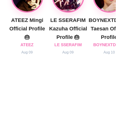
ATEEZ Mingi
LE SSERAFIM
BOYNEXTDOOR
Official Profile
Kazuha Official
Taesan Official
🎂
Profile 🎂
Profile
ATEEZ
LE SSERAFIM
BOYNEXTDOOR
Aug 09
Aug 09
Aug 10