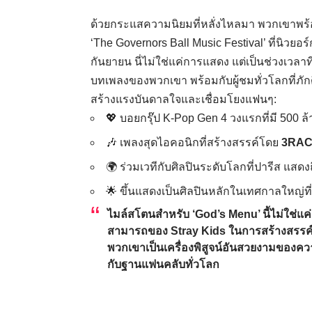
ด้วยกระแสความนิยมที่หลั่งไหลมา พวกเขาพร
‘The Governors Ball Music Festival’ ที่นิวยอร์ก
กันยายน นี่ไม่ใช่แค่การแสดง แต่เป็นช่วงเวลาท
บทเพลงของพวกเขา พร้อมกับผู้ชมทั่วโลกที่ภัก
สร้างแรงบันดาลใจและเชื่อมโยงแฟนๆ:
💖 บอยกรุ๊ป K-Pop Gen 4 วงแรกที่มี 500 ล
🎶 เพลงสุดไอคอนิกที่สร้างสรรค์โดย
3RA
🌍 ร่วมเวทีกับศิลปินระดับโลกที่ปารีส แสดงถ
🌟 ขึ้นแสดงเป็นศิลปินหลักในเทศกาลใหญ่ที
ไมล์สโตนสำหรับ ‘God’s Menu’ นี้ไม่ใช่แค่
สามารถของ
Stray Kids
ในการสร้างสรรค์เร
พวกเขาเป็นเครื่องพิสูจน์อันสวยงามของความ
กับฐานแฟนคลับทั่วโลก