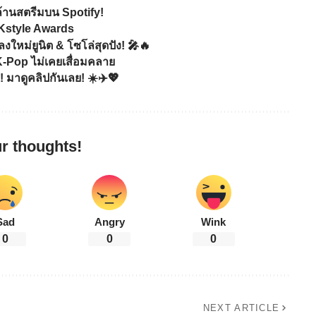
ล้านสตรีมบน Spotify!
ก Kstyle Awards
ใหม่ยูนิต & โซโล่สุดปัง! 🎤🔥
K-Pop ไม่เคยเสื่อมคลาย
! มาดูคลิปกันเลย! ☀️✈️💖
r thoughts!
Sad
Angry
Wink
0
0
0
NEXT ARTICLE