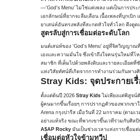
—’God’s Menu’ ไม่ใช่แค่เพลง แต่เป็นการประ
เอกลักษณ์ที่ยากจะลืมเลือน เนื้อเพลงที่บุกเบิ
ยาเสน่ห์อันทรงพลังที่สะกดหัวใจทั่วโลก ดึงดูด
สูตรลับสู่การเชื่อมต่อระดับโลก
มนต์เสน่ห์ของ ‘God’s Menu’ อยู่ที่จิตวิญญาณ
เองและความมั่นใจ ซึ่งเข้าถึงใจคนรุ่นใหม่ท
สมาชิก ที่เต็มไปด้วยพลังดิบและรายละเอียดที่ซับ
แห่งวิสัยทัศน์ที่เกิดจากการทำงานร่วมกันทางศ
Stray Kids
: จุดประกายเร
ตั้งแต่ต้นปี 2026
Stray Kids
ไม่เพียงแต่พิสูจ
ผู้คนมากขึ้นเรื่อยๆ การปรากฏตัวของพวกเขาใน
Arena กรุงปารีส เมื่อวันที่ 22 มกราคม (ตามเ
อย่างแท้จริง ขณะที่พวกเขาขึ้นเวทีร่วมกับศิล
A$AP Rocky
มันเป็นช่วงเวลาแห่งการเชื่อม
เชื่อมต่อหัวใจข้ามทวีป