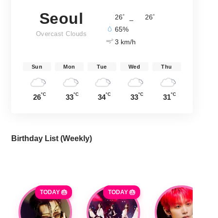
Seoul
°
°
26
_
26
65%
Overcast Clouds
3 km/h
Sun
Mon
Tue
Wed
Thu
°C
°C
°C
°C
°C
26
33
34
33
31
Birthday List (Weekly
)
TODAY 🎂
TODAY 🎂