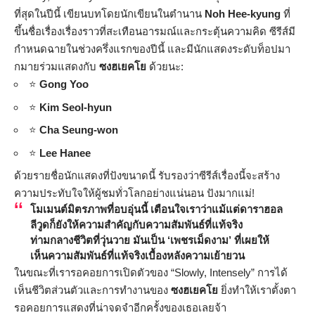
ที่สุดในปีนี้ เขียนบทโดยนักเขียนในตำนาน
Noh Hee-kyung
ที่
ขึ้นชื่อเรื่องเรื่องราวที่สะเทือนอารมณ์และกระตุ้นความคิด ซีรีส์มี
กำหนดฉายในช่วงครึ่งแรกของปีนี้ และมีนักแสดงระดับท็อปมา
กมายร่วมแสดงกับ
ซงฮเยคโย
ด้วยนะ:
⭐
Gong Yoo
⭐
Kim Seol-hyun
⭐
Cha Seung-won
⭐
Lee Hanee
ด้วยรายชื่อนักแสดงที่ปังขนาดนี้ รับรองว่าซีรีส์เรื่องนี้จะสร้าง
ความประทับใจให้ผู้ชมทั่วโลกอย่างแน่นอน ปังมากแม่!
โมเมนต์มิตรภาพที่อบอุ่นนี้ เตือนใจเราว่าแม้แต่ดาราฮอล
ลีวูดก็ยังให้ความสำคัญกับความสัมพันธ์ที่แท้จริง
ท่ามกลางชีวิตที่วุ่นวาย มันเป็น ‘เพชรเม็ดงาม’ ที่เผยให้
เห็นความสัมพันธ์ที่แท้จริงเบื้องหลังความเย้ายวน
ในขณะที่เรารอคอยการเปิดตัวของ “Slowly, Intensely” การได้
เห็นชีวิตส่วนตัวและการทำงานของ
ซงฮเยคโย
ยิ่งทำให้เราตั้งตา
รอคอยการแสดงที่น่าจดจำอีกครั้งของเธอเลยจ้า