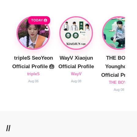
TODAY 🎂
tripleS SeoYeon
WayV Xiaojun
THE BOYZ
Official Profile 🎂
Official Profile
Younghoon
tripleS
WayV
Official Profile
Aug 06
Aug 08
THE BOYZ
Aug 08
//