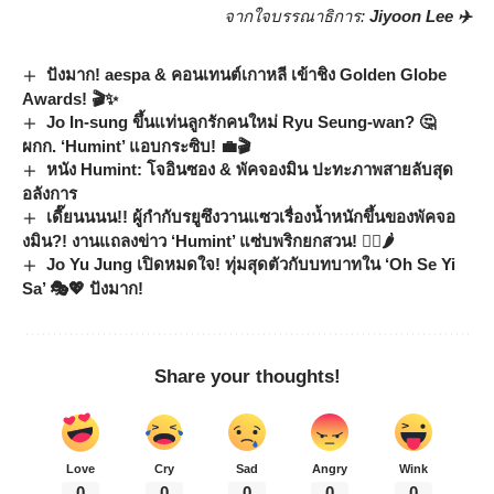
จากใจบรรณาธิการ:
Jiyoon Lee ✈️
ปังมาก! aespa & คอนเทนต์เกาหลี เข้าชิง Golden Globe
Awards! 🎬✨
Jo In-sung ขึ้นแท่นลูกรักคนใหม่ Ryu Seung-wan? 🤔
ผกก. ‘Humint’ แอบกระซิบ! 💼🎬
หนัง Humint: โจอินซอง & พัคจองมิน ปะทะภาพสายลับสุด
อลังการ
เดี๊ยนนนน!! ผู้กำกับรยูซึงวานแซวเรื่องน้ำหนักขึ้นของพัคจอ
งมิน?! งานแถลงข่าว ‘Humint’ แซ่บพริกยกสวน! 🏋️‍♀️🌶️
Jo Yu Jung เปิดหมดใจ! ทุ่มสุดตัวกับบทบาทใน ‘Oh Se Yi
Sa’ 🎭💖 ปังมาก!
Share your thoughts!
Love
Cry
Sad
Angry
Wink
0
0
0
0
0