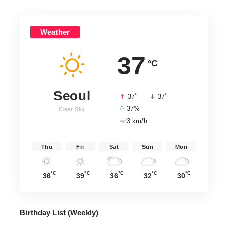
Weather
37
°C
Seoul
°
°
37
_
37
37%
Clear Sky
3 km/h
Thu
Fri
Sat
Sun
Mon
°C
°C
°C
°C
°C
36
39
36
32
30
Birthday List (Weekly
)