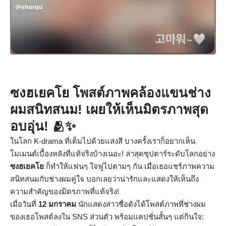
ซงฮเยคโย โพสต์ภาพคล้องแขนช่าง
ผมสนิทสนม! เผยให้เห็นมิตรภาพสุด
อบอุ่น! 🫂✨
ในโลก K-drama ที่เต็มไปด้วยแสงสี บางครั้งเราก็อยากเห็น
โมเมนต์เบื้องหลังที่แท้จริงบ้างเนอะ! ล่าสุดซุปตาร์ระดับโลกอย่าง
ซงฮเยคโย
ก็ทำให้แฟนๆ ใจฟูไปตามๆ กัน เมื่อเธอแชร์ภาพความ
สนิทสนมกับช่างผมคู่ใจ บอกเลยว่าน่ารักและแสดงให้เห็นถึง
ความสำคัญของมิตรภาพที่แท้จริง!
เมื่อวันที่
12 มกราคม
นักแสดงสาวชื่อดังได้โพสต์ภาพที่ช่างผม
ของเธอโพสต์ลงใน SNS ส่วนตัว พร้อมแคปชั่นสั้นๆ แต่กินใจ: