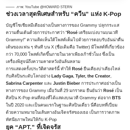
ภาพ: YouTube @HOWARD STERN
ช่วงเวลาสุดพิเศษสำหรับ “ควีน” แห่ง K-Pop
บัญชีโซเชียลมีเดียอย่างเป็นทางการของ Grammy ปลุกกระแส
ความตื่นเต้นด้วยการประกาศว่า “
Rosé
เตรียมเบ่งบานบนเวที
Grammy!” ความคิดเห็นใต้โพสต์เต็มไปด้วยการตอบรับอันน่าตื่น
เต้นของแฟน ๆ ทันที บน X (ชื่อเดิมคือ Twitter) มีโพสต์ที่เกี่ยวข้อง
กว่า 70,000 โพสต์เกิดขึ้นภายในเวลาเพียงเก้าชั่วโมง ซึ่งเป็น
เครื่องพิสูจน์ถึงความคาดหวังอันล้นหลาม
การแสดงครั้งประวัติศาสตร์นี้ ทำให้
Rosé
ยืนเคียงบ่าเคียงไหล่
กับศิลปินระดับโลกอย่าง
Lady Gaga
,
Tyler, the Creator
,
Sabrina Carpenter
และ
Justin Bieber
การประกาศอย่างเป็น
ทางการของ Grammy เมื่อวันที่ 29 มกราคม ยืนยันว่า
Rosé
เป็น
ศิลปิน K-Pop คนที่สองที่ได้แสดงบนเวที Grammy ต่อจาก
BTS
ในปี 2020 และเป็นคนแรกในฐานะศิลปินเดี่ยว นี่คือบทที่เปี่ยม
ด้วยความหมายในเส้นทางอันเจิดจรัสของเธอ เป็นการวาดภาพ
ทัศนียภาพใหม่ให้กับ K-Pop
ยุค “APT.” ที่เจิดจรัส