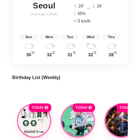
Seoul
°
°
24
_
24
65%
Overcast Clouds
3 km/h
Sun
Mon
Tue
Wed
Thu
°C
°C
°C
°C
°C
30
32
31
32
28
Birthday List (Weekly
)
TODAY 🎂
TODAY 🎂
TODAY 🎂