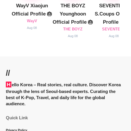
WayV Xiaojun
THE BOYZ
SEVENTEEN
Official Profile 🎂
Younghoon
S.Coups Officia
WayV
Official Profile 🎂
Profile 🎂
Aug 08
THE BOYZ
SEVENTEEN
Aug 08
Aug 08
//
Hello Korea
– Real stories, real culture. Discover Korea
through the lens of Seoul-based experts. Curating the
best of K-Pop, Travel, and daily life for the global
audience.
Quick Link
Privacy Policy