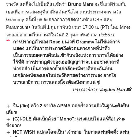
รางวัล แต่ก็ยังไม่เป็นที่แน่ชัดว่า
Bruno Mars
จะขึ้นเวทีร่วมกับ
เธอเพื่อการแสดงคู่ที่น่าตื่นเต้นหรือไม่ งานประกาศผลรางวัล
Grammy ครั้งที่ 68 จะออกอากาศสดทางช่อง CBS และ
Paramount+ ในวันที่ 1 กุมภาพันธ์ เวลา 17:00 น. (PT) โดย Mnet
จะออกอากาศในเกาหลีในวันที่ 2 กุมภาพันธ์ เวลา 9:55 น.
การปรากฏตัวของ
Rosé
บนเวที Grammy ไม่ใช่แค่การ
แสดง แต่เป็นการประกาศถึงตัวตนทางภาพที่น่าทึ่ง
เป็นการผสมผสานศิลปะเข้ากับพลังแห่งดาราภาพได้อย่าง
ไร้ที่ติ การปรากฏตัวของเธอสัญญาว่าจะมอบช่วงเวลาที่
น่าจดจำ เป็นการตอกย้ำเอกลักษณ์ทางศิลปะอันเป็น
เอกลักษณ์ของเธอในประวัติศาสตร์วงการเพลง จากใจ
บรรณาธิการ: การแสดงนี้จะต้องปังมากแน่ ๆ!
บรรณาธิการ:
Jayden Han 📸
จิน (Jin) คว้า 2 รางวัล APMA ตอกย้ำความปังในฐานะศิลปิน
เดี่ยว!
(G)I-DLE คัมแบ็กด้วย “Mono”: แรงแบบไม่แคร์สื่อ! 🎶🔥
ปังมาก!
NCT WISH แปลงโฉมเป็น ‘เจ้าชาย’ ในภาพแฟนมีตติ้ง แฟน