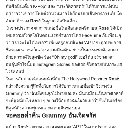
กับศิลปินเดี่ยว K-Pop” และ “ประวัติศาสตร์” ได้รับการแบ่งปัน
อย่างกว้างขวาง โพสต์จำนวนมากได้ย้อนรอยเส้นทางการเติบโต
อันน่าทึ่งของ
Rosé
ในฐานะศิลปินเดี่ยว
ในช่วงประกาศผลการเสนอชื่อในเดือนพฤศจิกายน
Rosé
ได้เปิด
เผยความกังวลใจในตอนแรกผ่านการโทร FaceTime กับเพื่อน ๆ
ว่า “เราจะไม่ได้เหรอ?” เพียงครู่ก่อนที่เพลง ‘APT.’ จะถูกประกาศ
ชื่อของเธอ เธอก็แสดงความตื่นเต้นอย่างเป็นธรรมชาติออกมา
ด้วยความดีใจสุดขีด ร้อง “Oh my god!” เธอได้แชร์ช่วงเวลา
อบอุ่นหัวใจนี้บน Instagram Stories ของเธอ ซึ่งกลายเป็นกระแส
ไวรัลทันที
ในการสัมภาษณ์ก่อนหน้านี้กับ The Hollywood Reporter
Rosé
กล่าวถึงความรู้สึกทึ่งกับการได้รับการเสนอชื่อเข้าชิงรางวัล
Grammy ว่า “ฉันยังขนลุกไม่หายเลยค่ะ มันเหมือนเป็นช่วงเวลาที่
จะพิสูจน์อะไรหลาย ๆ อย่างให้กับตัวฉันในวัยเยาว์” ซึ่งเป็นเครื่อง
พิสูจน์ถึงความทุ่มเทและความฝันของเธอ
รอคอยค่ำคืน Grammy อันเจิดจรัส
แม้ว่า
Rosé
จะคาดว่าจะแสดงเพลง ‘APT.’ ในงานประกาศผล