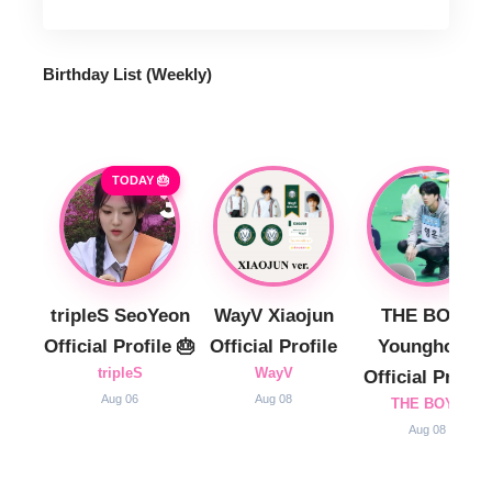
Birthday List (Weekly
)
TODAY 🎂
tripleS SeoYeon
WayV Xiaojun
THE BOYZ
Official Profile 🎂
Official Profile
Younghoon
tripleS
WayV
Official Profile
Aug 06
Aug 08
THE BOYZ
Aug 08