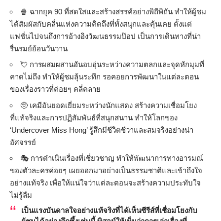
🍿 ฉากยุค 90 ที่สดใสและสร้างสรรค์อย่างพิถีพิถัน ทำให้ผู้ชม
ได้สัมผัสกับคลื่นแห่งความคิดถึงที่ทั้งสนุกและคุ้นเคย ตั้งแต่
แฟชั่นไปจนถึงการอ้างอิงวัฒนธรรมป๊อป เป็นการเดินทางที่น่า
รื่นรมย์ย้อนวันวาน
💘 การผสมผสานอันอบอุ่นระหว่างความตลกและจุดหักมุมที่
คาดไม่ถึง ทำให้ผู้ชมลุ้นระทึก รอคอยการพัฒนาในแต่ละตอน
ของเรื่องราวที่ค่อยๆ คลี่คลาย
🥺 เคมีอันยอดเยี่ยมระหว่างนักแสดง สร้างความเชื่อมโยง
ที่แท้จริงและการปฏิสัมพันธ์ที่สนุกสนาน ทำให้โลกของ
‘Undercover Miss Hong’ รู้สึกมีชีวิตชีวาและสมจริงอย่างน่า
อัศจรรย์
🎭 การดำเนินเรื่องที่เชี่ยวชาญ ทำให้พัฒนาการทางอารมณ์
ของตัวละครค่อยๆ เผยออกมาอย่างเป็นธรรมชาติและเข้าถึงใจ
อย่างแท้จริง เพื่อให้แน่ใจว่าแต่ละตอนจะสร้างความประทับใจ
ไม่รู้ลืม
เป็นแรงบันดาลใจอย่างแท้จริงที่ได้เห็นซีรีส์ที่เชื่อมโยงกับ