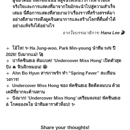
ผู้ชมได้อย่างลึกซึ้งเช่นนี้ พิสูจน์ให้เห็นว่าการเล่าเรื่องที่
จริงใจและการแสดงที่มาจากใจมักจะนำไปสู่ความสำเร็จ
เสมอ นี่คือการแสดงที่สวยงามว่าเรื่องราวที่สร้างสรรค์มา
อย่างดีสามารถดึงดูดจินตนาการและสร้างโลกที่ดื่มด่ำได้
อย่างแท้จริงได้อย่างไร
จากใจบรรณาธิการ:
Hana Lee 🎬
โอ้โห! ✨ Ha Jung-woo, Park Min-young นำทีม tvN ปี
2026! ปังมากแม่! 🚀
ปาร์คชินฮเย คัมแบค! ‘Undercover Miss Hong’ เปิดตัวสุด
ปัง 🔥 ฟินจิกหมอน! 🤩
Ahn Bo Hyun สารภาพรัก ทำ “Spring Fever” สะเทือน
วงการ!
Undercover Miss Hong ของ พัคชินฮเย ฮิตติดลมบน ด้วย
เคมีที่ยากจะต้านทาน
ปังมาก! ‘Undercover Miss Hong’ เตรียมลงจอ! พัคชินฮเย
& โกคยองพโย นำทีมดาราตัวท็อป! ✨
Share your thoughts!