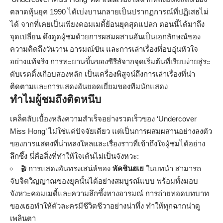
ตลาดหุ้นยุค 1990 ได้เบ่งบานกลายเป็นปรากฏการณ์ที่ปฏิเสธไม่
ได้ จากที่เคยเป็นเพียงคอมเมดี้ย้อนยุคสุดแปลก ตอนนี้ได้มาถึง
จุดเปลี่ยน ดึงดูดผู้ชมด้วยการผสมผสานอันเป็นเอกลักษณ์ของ
ความคิดถึงวันวาน อารมณ์ขัน และการเล่าเรื่องที่อบอุ่นหัวใจ
อย่างแท้จริง การทะยานขึ้นของซีรีส์จากจุดเริ่มต้นที่เรียบง่ายสู่ระ
ดับเรตติ้งเกือบสองหลัก เป็นเครื่องพิสูจน์ถึงการเล่าเรื่องที่น่า
ติดตามและการแสดงอันยอดเยี่ยมของทีมนักแสดง
ทำไมผู้ชมถึงติดหนึบ
เคล็ดลับเบื้องหลังความสำเร็จอย่างรวดเร็วของ ‘Undercover
Miss Hong’ ไม่ใช่แค่ปัจจัยเดียว แต่เป็นการผสมผสานอย่างลงตัว
ของการแสดงที่น่าหลงใหลและเรื่องราวที่เข้าถึงใจผู้ชมได้อย่าง
ลึกซึ้ง นี่คือสิ่งที่ทำให้ใจเต้นไม่เป็นจังหวะ:
🎬 การแสดงอันทรงเสน่ห์ของ
พัคชินฮเย
ในบทนำ สามารถ
จับจิตวิญญาณของยุคนั้นได้อย่างสมบูรณ์แบบ พร้อมทั้งมอบ
จังหวะคอมเมดี้และความลึกซึ้งทางอารมณ์ การถ่ายทอดบทบาท
ของเธอทำให้ตัวละครมีชีวิตชีวาอย่างน่าทึ่ง ทำให้ทุกฉากน่าดู
เพลินตา