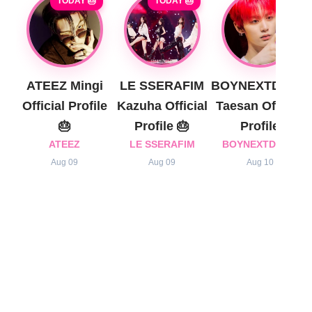
TODAY 🎂
TODAY 🎂
ATEEZ Mingi
LE SSERAFIM
BOYNEXTDOOR
Official Profile
Kazuha Official
Taesan Official
🎂
Profile 🎂
Profile
ATEEZ
LE SSERAFIM
BOYNEXTDOOR
Aug 09
Aug 09
Aug 10