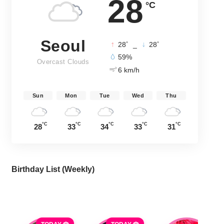
28
°C
Seoul
°
°
28
_
28
59%
Overcast Clouds
6 km/h
Sun
Mon
Tue
Wed
Thu
°C
°C
°C
°C
°C
28
33
34
33
31
Birthday List (Weekly
)