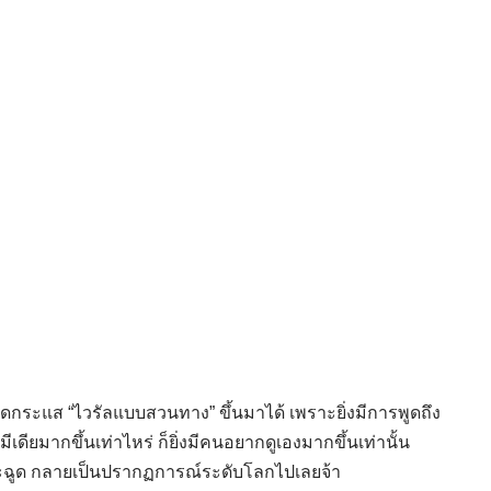
กิดกระแส “ไวรัลแบบสวนทาง” ขึ้นมาได้ เพราะยิ่งมีการพูดถึง
ียมากขึ้นเท่าไหร่ ก็ยิ่งมีคนอยากดูเองมากขึ้นเท่านั้น
ระฉูด กลายเป็นปรากฏการณ์ระดับโลกไปเลยจ้า