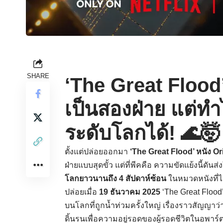
SHARE
‘The Great Flood’
เป็นสองฝ่าย แต่ทำไ
ระดับโลกได้! 🌊🤯
ตั้งแต่ปล่อยออกมา
‘The Great Flood’ หนัง Ori
ฝ่ายแบบสุดขั้ว แต่ที่พีคคือ ความขัดแย้งนี้ดันส
โลกยาวนานถึง 4 สัปดาห์ซ้อน
ในหมวดหนังที่ไ
ปล่อยเมื่อ
19 ธันวาคม 2025
‘The Great Flood
บนโลกที่ถูกน้ำท่วมครั้งใหญ่ เรื่องราวสัญญาว
ดิ้นรนเพื่อความอยู่รอดของผู้รอดชีวิตในอพาร์ตเ