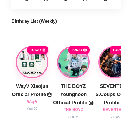
Birthday List (Weekly
)
TODAY 🎂
TODAY 🎂
TODAY 🎂
WayV Xiaojun
THE BOYZ
SEVENTEEN
Official Profile 🎂
Younghoon
S.Coups Officia
WayV
Official Profile 🎂
Profile 🎂
Aug 08
THE BOYZ
SEVENTEEN
Aug 08
Aug 08