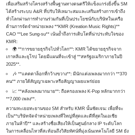
เพื่อเสริมสร้างโครงสร้างพื้นฐานทางดนตรีให้แข็งแกร่งยิ่งขึ้น SM
ได้สร้างระบบ A&R ที่ปรับให้เหมาะสมและเสริมสร้างการเข้าถึง
ทั่วโลกผ่านการทำงานร่วมกันที่เป็นประโยชน์กับบริษัทในเครือ
ด้านการจัดจำหน่ายเพลง **KMR (Kreation Music Rights)**
CAO **Lee Sung-su** เน้นย้ำถึงการเติบโตที่น่าประทับใจของ
KMR:
🌍 **การขยายธุรกิจไปทั่วโลก**: KMR ได้ขยายธุรกิจจาก
เกาหลีและยุโรป โดยมีแผนที่จะเข้าสู่ **สหรัฐอเมริกาภายในปี
2025**.
🎶 **แคตตาล็อกที่กว้างขวาง**: มีนักแต่งเพลงมากกว่า **370
คน** ภายใต้สัญญาเฉพาะหรือสัญญาเผยแพร่ย่อย
📈 **คลังเพลงมากมาย**: ถือครองเพลง K-Pop หลักมากกว่า
**7,000 เพลง**.
ความทะเยอทะยานของ SM สำหรับ KMR นั้นชัดเจน: เพื่อที่จะ
เป็น**บริษัทจัดจำหน่ายเพลงที่ใหญ่ที่สุดและดีที่สุดในเอเชีย
ภายในห้าปี** และสร้างชื่อเสียงให้เป็นศูนย์กลาง IP ระดับโลก
ในการเคลื่อนไหวที่สะท้อนถึงวิสัยทัศน์ที่มุ่งเน้นเทคโนโลยี SM ยัง