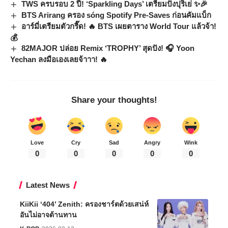
TWS ครบรอบ 2 ปี! ‘Sparkling Days’ เตรียมปังปุริเย่ ✨🎉
BTS Arirang ครอง sóng Spotify Pre-Saves ก่อนคัมแบ็ก
อาร์มี่เตรียมตัวกรี๊ด! 🔥 BTS เผยตาราง World Tour แล้วจ้า!
💰
82MAJOR ปล่อย Remix ‘TROPHY’ สุดปัง! 🎧 Yoon
Yechan ลงมือเองเลยจ้าาา! 🔥
Share your thoughts!
Love
Cry
Sad
Angry
Wink
0
0
0
0
0
Latest News
KiiKii ‘404’ Zenith: ครองชาร์ตด้วยเสน่ห์
อันไม่อาจต้านทาน