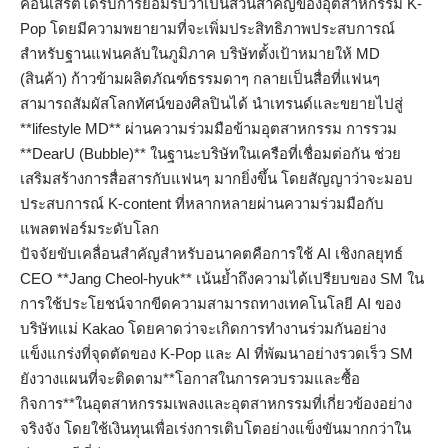
คอนเสิร์ตได้รับการยอมรับว่าเป็นส่วนสำคัญของอุตสาหกรรม K-
Pop โดยมีความพยายามที่จะเพิ่มประสิทธิภาพประสบการณ์
สำหรับฐานแฟนคลับในภูมิภาค บริษัทตั้งเป้าหมายให้ MD
(สินค้า) ก้าวข้ามผลิตภัณฑ์ธรรมดาๆ กลายเป็นสื่อที่แฟนๆ
สามารถสัมผัสโลกทัศน์ของศิลปินได้ นำเทรนด์และขยายไปสู่
**lifestyle MD** ผ่านความร่วมมือข้ามอุตสาหกรรม การรวม
**DearU (Bubble)** ในฐานะบริษัทในเครือที่เชื่อมต่อกัน ช่วย
เสริมสร้างการสื่อสารกับแฟนๆ มากยิ่งขึ้น โดยสัญญาว่าจะมอบ
ประสบการณ์ K-content ที่หลากหลายผ่านความร่วมมือกับ
แพลตฟอร์มระดับโลก
ปัจจัยขับเคลื่อนสำคัญสำหรับอนาคตคือการใช้ AI เชิงกลยุทธ์
CEO **Jang Cheol-hyuk** เน้นย้ำถึงความได้เปรียบของ SM ใน
การใช้ประโยชน์จากขีดความสามารถทางเทคโนโลยี AI ของ
บริษัทแม่ Kakao โดยคาดว่าจะเกิดการทำงานร่วมกันอย่าง
แข็งแกร่งที่จุดตัดของ K-Pop และ AI ที่พัฒนาอย่างรวดเร็ว SM
ยังวางแผนที่จะติดตาม**โอกาสในการควบรวมและซื้อ
กิจการ**ในอุตสาหกรรมเพลงและอุตสาหกรรมที่เกี่ยวข้องอย่าง
จริงจัง โดยใช้เงินทุนเพื่อเร่งการเติบโตอย่างแข็งขันมากกว่าใน