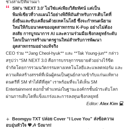
ช่วงสามปีที่ผ่านมา
SM’s ‘NEXT 3.0’ ไม่ใช่แค่เพียงวิสัยทัศน์ แต่เป็น
พิมพ์เขียวที่วางแผนไว้อย่างพิถีพิถันสำหรับการเติบโตที่
ยั่งยืนและขับเคลื่อนด้วยเทคโนโลยี ซึ่งจะกำหนดนิยาม
ใหม่ให้กับอนาคตของอุตสาหกรรม K-Pop อย่างไม่ต้อง
สงสัย การบูรณาการ AI และความร่วมมือเชิงกลยุทธ์ระดับ
โลกเป็นการสร้างมาตรฐานใหม่สำหรับการพัฒนา
อุตสาหกรรมอย่างแท้จริง
CEO ร่วม **Jang Cheol-hyuk** และ **Tak Young-jun** กล่าว
สรุปว่า “SM NEXT 3.0 คือการบรรลุการขยายตัวอย่างไร้ขีด
จำกัดโดยการรวมนวัตกรรมทางเทคโนโลยีและแพลตฟอร์ม และ
ความคิดสร้างสรรค์ที่เน้นผู้คนเป็นศูนย์กลางเข้ากับแก่นแท้ทาง
ดนตรีที่ SM ทำได้ดีที่สุด” เราพร้อมที่จะได้เห็น SM
Entertainment ตอกย้ำตำแหน่งในฐานะองค์กรชั้นนำระดับโลก
ผ่านการเติบโตที่แข็งแกร่งและการลงทุนเชิงกลยุทธ์
Editor:
Alex Kim 💻
Beomgyu TXT ปล่อย Cover “I Love You” ส่งข้อความ
อบอุ่นหัวใจ 💖🎶 ปังมาก!