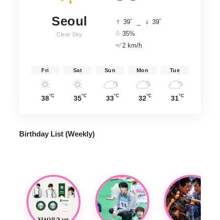
Seoul
°
°
39
_
39
35%
Clear Sky
2 km/h
Fri
Sat
Sun
Mon
Tue
°C
°C
°C
°C
°C
38
35
33
32
31
Birthday List (Weekly
)