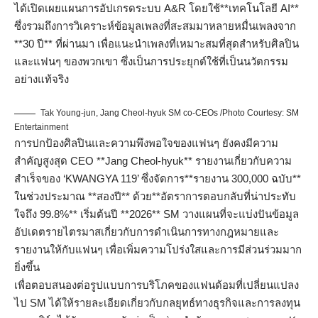
ได้เปิดเผยแผนการอัปเกรดระบบ A&R โดยใช้**เทคโนโลยี AI**
ซึ่งรวมถึงการวิเคราะห์ข้อมูลเพลงที่สะสมมาหลายหมื่นเพลงจาก
**30 ปี** ที่ผ่านมา เพื่อแนะนำเพลงที่เหมาะสมที่สุดสำหรับศิลปิน
และแฟนๆ ของพวกเขา ซึ่งเป็นการประยุกต์ใช้ที่เป็นนวัตกรรม
อย่างแท้จริง
Tak Young-jun, Jang Cheol-hyuk SM co-CEOs /Photo Courtesy: SM
Entertainment
การปกป้องศิลปินและความพึงพอใจของแฟนๆ ยังคงมีความ
สำคัญสูงสุด CEO **Jang Cheol-hyuk** รายงานเกี่ยวกับความ
สำเร็จของ ‘KWANGYA 119’ ซึ่งจัดการ**รายงาน 300,000 ฉบับ**
ในช่วงประมาณ **สองปี** ด้วย**อัตราการตอบกลับที่น่าประทับ
ใจถึง 99.8%** เริ่มต้นปี **2026** SM วางแผนที่จะแบ่งปันข้อมูล
อัปเดตรายไตรมาสเกี่ยวกับการดำเนินการทางกฎหมายและ
รายงานให้กับแฟนๆ เพื่อเพิ่มความโปร่งใสและการมีส่วนร่วมมาก
ยิ่งขึ้น
เพื่อตอบสนองต่อรูปแบบการบริโภคของแฟนด้อมที่เปลี่ยนแปลง
ไป SM ได้ให้รายละเอียดเกี่ยวกับกลยุทธ์ทางธุรกิจและการลงทุน