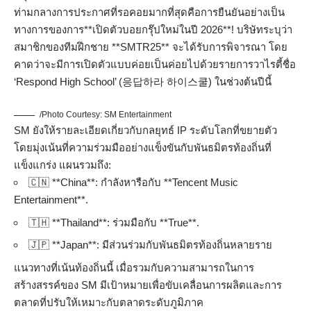
ท่ามกลางการประกาศที่รอคอยมากที่สุดคือการยืนยันอย่างเป็น
ทางการของการ**เปิดตัวบอยกรุ๊ปใหม่ในปี 2026**! บริษัทระบุว่า
สมาชิกของทีมฝึกชาย **SMTR25** จะได้รับการพิจารณา โดย
คาดว่าจะมีการเปิดตัวแบบค่อยเป็นค่อยไปด้วยรายการวาไรตี้ชื่อ
‘Respond High School’ (응답하라 하이스쿨) ในช่วงต้นปีนี้
/Photo Courtesy: SM Entertainment
SM ยังให้รายละเอียดเกี่ยวกับกลยุทธ์ IP ระดับโลกที่ขยายตัว
โดยมุ่งเน้นที่ความร่วมมืออย่างแข็งขันกับพันธมิตรท้องถิ่นที่
แข็งแกร่ง แผนรวมถึง:
🇨🇳 **China**: กำลังหารือกับ **Tencent Music
Entertainment**.
🇹🇭 **Thailand**: ร่วมมือกับ **True**.
🇯🇵 **Japan**: มีส่วนร่วมกับพันธมิตรท้องถิ่นหลายราย
แนวทางที่เน้นท้องถิ่นนี้ เมื่อรวมกับความสามารถในการ
สร้างสรรค์ของ SM มีเป้าหมายเพื่อขับเคลื่อนการผลิตและการ
ตลาดที่ปรับให้เหมาะกับตลาดระดับภูมิภาค