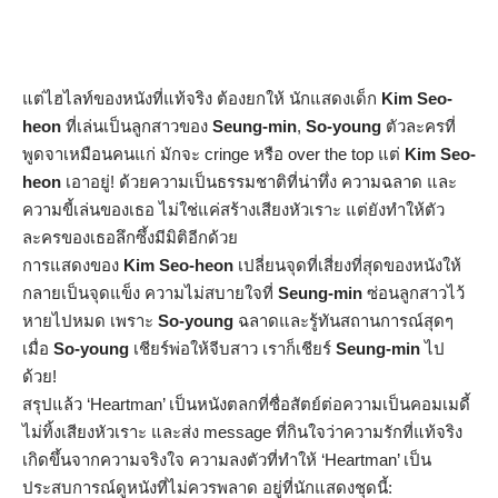
แต่ไฮไลท์ของหนังที่แท้จริง ต้องยกให้ นักแสดงเด็ก
Kim Seo-
heon
ที่เล่นเป็นลูกสาวของ
Seung-min
,
So-young
ตัวละครที่
พูดจาเหมือนคนแก่ มักจะ cringe หรือ over the top แต่
Kim Seo-
heon
เอาอยู่! ด้วยความเป็นธรรมชาติที่น่าทึ่ง ความฉลาด และ
ความขี้เล่นของเธอ ไม่ใช่แค่สร้างเสียงหัวเราะ แต่ยังทำให้ตัว
ละครของเธอลึกซึ้งมีมิติอีกด้วย
การแสดงของ
Kim Seo-heon
เปลี่ยนจุดที่เสี่ยงที่สุดของหนังให้
กลายเป็นจุดแข็ง ความไม่สบายใจที่
Seung-min
ซ่อนลูกสาวไว้
หายไปหมด เพราะ
So-young
ฉลาดและรู้ทันสถานการณ์สุดๆ
เมื่อ
So-young
เชียร์พ่อให้จีบสาว เราก็เชียร์
Seung-min
ไป
ด้วย!
สรุปแล้ว ‘Heartman’ เป็นหนังตลกที่ซื่อสัตย์ต่อความเป็นคอมเมดี้
ไม่ทิ้งเสียงหัวเราะ และส่ง message ที่กินใจว่าความรักที่แท้จริง
เกิดขึ้นจากความจริงใจ ความลงตัวที่ทำให้ ‘Heartman’ เป็น
ประสบการณ์ดูหนังที่ไม่ควรพลาด อยู่ที่นักแสดงชุดนี้: