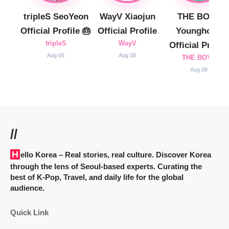
tripleS SeoYeon
WayV Xiaojun
THE BOYZ
Official Profile 🎂
Official Profile
Younghoon
tripleS
WayV
Official Profile
Aug 06
Aug 08
THE BOYZ
Aug 08
//
Hello Korea
– Real stories, real culture. Discover Korea
through the lens of Seoul-based experts. Curating the
best of K-Pop, Travel, and daily life for the global
audience.
Quick Link