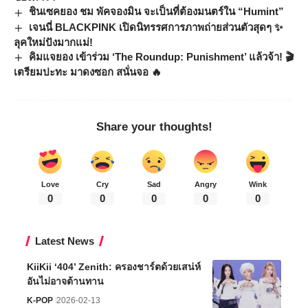
ชินเซคยอง ชม พัคจองมิน จะเป็นที่ต้องมนตร์ใน “Humint”
เจนนี่ BLACKPINK เปิดนิทรรศการภาพถ่ายส่วนตัวสุดๆ ✨
ลุคใหม่ปังมากแม่!
คิมแจยอง เข้าร่วม ‘The Roundup: Punishment’ แล้วจ้า! 🎬
เตรียมปะทะ มาดงซอก สนั่นจอ 🔥
Share your thoughts!
Love
Cry
Sad
Angry
Wink
0
0
0
0
0
Latest News
KiiKii ‘404’ Zenith: ครองชาร์ตด้วยเสน่ห์
อันไม่อาจต้านทาน
K-POP
2026-02-13