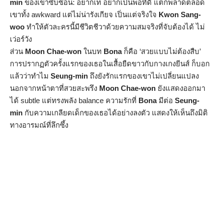
min
ของเขาซับซ้อน: อยากเท่ อยากเป็นพ่อที่ดี แต่ก็พลาดตลอด
เขาทั้ง awkward แต่ไม่น่ารังเกียจ เปิ่นแต่จริงใจ
Kwon Sang-
woo
ทำให้ตัวละครนี้มีชีวิตชีวาด้วยความสมจริงที่จับต้องได้ ไม่
เว่อร์วัง
ส่วน
Moon Chae-won
ในบท
Bona
ก็คือ ‘สวยแบบไม่ต้องสืบ’
การปรากฏตัวครั้งแรกของเธอในเสื้อยืดขาวกับกางเกงยีนส์ ก็บอก
แล้วว่าทำไม
Seung-min
ถึงยังรักแรกของเขาไม่เปลี่ยนแปลง
นอกจากหน้าตาที่สวยสะพรึง
Moon Chae-won
ยังแสดงออกมา
ได้ subtle แต่ทรงพลัง balance ความรักที่
Bona
มีต่อ
Seung-
min
กับความเกลียดเด็กของเธอได้อย่างลงตัว แสดงให้เห็นถึงมิติ
ทางอารมณ์ที่ลึกซึ้ง