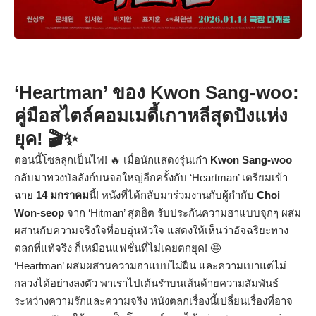
‘Heartman’ ของ Kwon Sang-woo:
คู่มือสไตล์คอมเมดี้เกาหลีสุดปังแห่ง
ยุค! 🎬✨
ตอนนี้โซลลุกเป็นไฟ! 🔥 เมื่อนักแสดงรุ่นเก๋า
Kwon Sang-woo
กลับมาทวงบัลลังก์บนจอใหญ่อีกครั้งกับ ‘Heartman’ เตรียมเข้า
ฉาย
14 มกราคม
นี้! หนังที่ได้กลับมาร่วมงานกับผู้กำกับ
Choi
Won-seop
จาก ‘Hitman’ สุดฮิต รับประกันความฮาแบบจุกๆ ผสม
ผสานกับความจริงใจที่อบอุ่นหัวใจ แสดงให้เห็นว่าอัจฉริยะทาง
ตลกที่แท้จริง ก็เหมือนแฟชั่นที่ไม่เคยตกยุค! 🤩
‘Heartman’ ผสมผสานความฮาแบบไม่ฝืน และความเบาแต่ไม่
กลวงได้อย่างลงตัว พาเราไปเต้นรำบนเส้นด้ายความสัมพันธ์
ระหว่างความรักและความจริง หนังตลกเรื่องนี้เปลี่ยนเรื่องที่อาจ