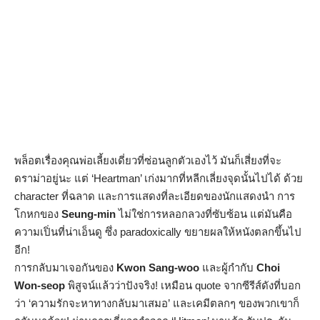
พล็อตเรื่องคุณพ่อเลี้ยงเดี่ยวที่ซ่อนลูกตัวเองไว้ มันก็เสี่ยงที่จะ
ดราม่าอยู่นะ แต่ ‘Heartman’ เก่งมากที่หลีกเลี่ยงจุดนั้นไปได้ ด้วย
character ที่ฉลาด และการแสดงที่ละเอียดของนักแสดงนำ การ
โกหกของ
Seung-min
ไม่ใช่การหลอกลวงที่ซับซ้อน แต่มันคือ
ความเปิ่นที่น่าเอ็นดู ซึ่ง paradoxically ขยายผลให้หนังตลกขึ้นไป
อีก!
การกลับมาเจอกันของ
Kwon Sang-woo
และผู้กำกับ
Choi
Won-seop
พิสูจน์แล้วว่าปังจริง! เหมือน quote จากซีรีส์ดังที่บอก
ว่า ‘ความรักจะหาทางกลับมาเสมอ’ และเคมีตลกๆ ของพวกเขาก็