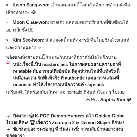
Kwon Sang-woo
: เจ้าพ่อคอมเมดี้ ไม่กลัวเสียภาพลักษณ์เพื่อ
เสียงหัวเราะ 😂
Moon Chae-won
: สวยเก่ง แสดงบทบาทรักแรกที่ซับซ้อนได้
อย่างลึกซึ้ง ❤️‍🔥
Kim Seo-heon
: นักแสดงเด็กมหัศจรรย์ ที่ขโมยซีนด้วยเสน่ห์
และความฉลาด ✨
พลังของทั้งสามคนนี้ รับประกันหนังที่ตราตรึงใจไปอีกนาน
หนังเรื่องนี้เป็น masterclass ในการผสมผสานความฮาที่
relatable กับอารมณ์ที่เข้มข้น พิสูจน์ว่าสไตล์ที่แท้จริง ก็
เหมือนความรักที่แท้จริง ที่ authentic เสมอ การแสดงที่
nuanced ทำให้เรื่องราวเหนือกว่าแค่ slapstick
เตรียมตัวให้พร้อมกับเส้นทาง cinematic ที่จับหัวใจสุดๆ ไปเลย
Editor:
Sophia Kim 💎
ปังมาก! 🤩 K-POP Demon Hunters คว้า Golden Globe
ไปเลยสิคะ! 🏆 เริ่ดกว่า Zootopia 2 & Demon Slayer อีกนะ!
ชัยชนะของ ซนซอกกู ที่ ซันแดนซ์: การกลับบ้านอย่างสงบ
ของดารา