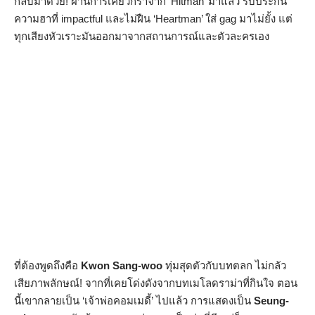
กลับมาด้วย! ผ่านการเคี่ยวกรำจาก ‘Hitman’ มาแล้ว รับประกัน
ความฮาที่ impactful และไม่ฝืน ‘Heartman’ ใส่ gag มาไม่ยั้ง แต่
ทุกเสียงหัวเราะมันออกมาจากสถานการณ์และตัวละครเอง
ที่ต้องพูดถึงคือ
Kwon Sang-woo
ทุ่มสุดตัวกับบทตลก ไม่กลัว
เสียภาพลักษณ์! จากที่เคยโด่งดังจากบทเมโลดราม่าที่กินใจ ตอน
นี้เขากลายเป็น ‘เจ้าพ่อคอมเมดี้’ ไปแล้ว การแสดงเป็น
Seung-