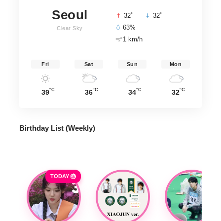
Seoul
°
°
32
_
32
63%
Clear Sky
1 km/h
Fri
Sat
Sun
Mon
°C
°C
°C
°C
39
36
34
32
Birthday List (Weekly
)
TODAY 🎂