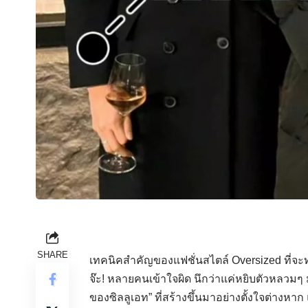
SHARE
เทคนิคสำคัญของแฟชั่นสไตล์ Oversized ที่จะทำใ
จ๊ะ! หลายคนเข้าใจผิด นึกว่าแค่หยิบตัวหลวมๆ มาใ
ของซิลลูเอท” ที่สร้างขึ้นมาอย่างตั้งใจต่างห