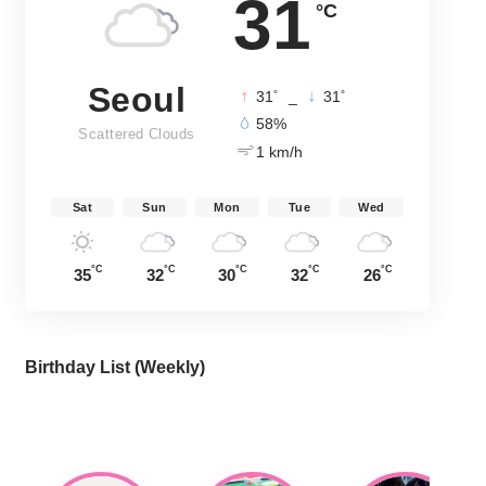
31
°C
Seoul
°
°
31
_
31
58%
Scattered Clouds
1 km/h
Sat
Sun
Mon
Tue
Wed
°C
°C
°C
°C
°C
35
32
30
32
26
Birthday List (Weekly
)