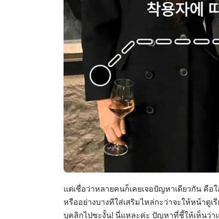
แต่เชื่อว่าหลายคนก็เคยเจอปัญหาเดียวกัน คือใส
หรืออย่างบางทีใส่เสริมไหล่กะว่าจะให้หน้าดูเร
บุคลิกไปซะงั้น! นี่แหละค่ะ ปัญหาที่ชี้ให้เห็น