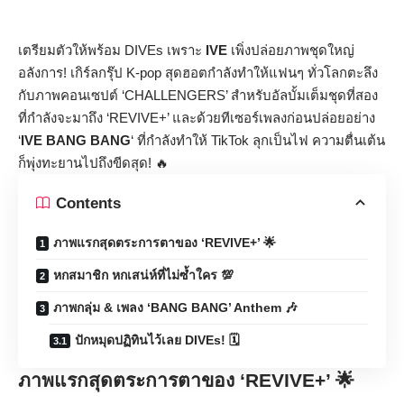
เตรียมตัวให้พร้อม DIVEs เพราะ
IVE
เพิ่งปล่อยภาพชุดใหญ่
อลังการ! เกิร์ลกรุ๊ป K-pop สุดฮอตกำลังทำให้แฟนๆ ทั่วโลกตะลึง
กับภาพคอนเซปต์ ‘CHALLENGERS’ สำหรับอัลบั้มเต็มชุดที่สอง
ที่กำลังจะมาถึง ‘REVIVE+’ และด้วยทีเซอร์เพลงก่อนปล่อยอย่าง
‘
IVE BANG BANG
‘ ที่กำลังทำให้ TikTok ลุกเป็นไฟ ความตื่นเต้น
ก็พุ่งทะยานไปถึงขีดสุด! 🔥
Contents
ภาพแรกสุดตระการตาของ ‘REVIVE+’ 🌟
หกสมาชิก หกเสน่ห์ที่ไม่ซ้ำใคร 💯
ภาพกลุ่ม & เพลง ‘BANG BANG’ Anthem 🎶
ปักหมุดปฏิทินไว้เลย DIVEs! 🗓️
ภาพแรกสุดตระการตาของ ‘REVIVE+’ 🌟