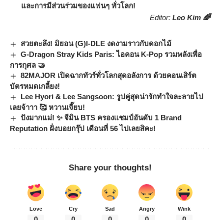
และการมีส่วนร่วมของแฟนๆ ทั่วโลก!
Editor:
Leo Kim 🌈
สวยตะลึง! มิยอน (G)I-DLE งดงามราวกับดอกไม้
G-Dragon Stray Kids Paris: ไอคอน K-Pop รวมพลังเพื่อ
การกุศล 🤝
82MAJOR เปิดฉากทัวร์ทั่วโลกสุดอลังการ ด้วยคอนเสิร์ต
บัตรหมดเกลี้ยง!
Lee Hyori & Lee Sangsoon: รูปคู่สุดน่ารักทำใจละลายไป
เลยจ้าาา 🥰 หวานเจี๊ยบ!
ปังมากแม่! ✨ จีมิน BTS ครองแชมป์อันดับ 1 Brand
Reputation ฝั่งบอยกรุ๊ป เดือนที่ 56 ไปเลยสิคะ!
Share your thoughts!
Love
Cry
Sad
Angry
Wink
0
0
0
0
0