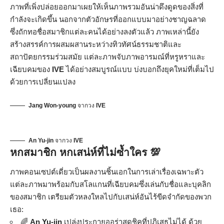
ภาพที่เพิ่งปล่อยออกมาเผยให้เห็นภาพรวมอันน่าดึงดูดของสิ่งที่
กำลังจะเกิดขึ้น นอกจากตัวอักษรที่ออกแบบมาอย่างชาญฉลาด
ซึ่งถักทอชื่อสมาชิกแต่ละคนได้อย่างลงตัวแล้ว ภาพเหล่านี้ยัง
สร้างสรรค์การผสมผสานระหว่างทิวทัศน์ธรรมชาติและ
สถาปัตยกรรมร่วมสมัย แต่ละภาพจับภาพอารมณ์ที่หรูหราและ
เฉียบคมของ
IVE
ได้อย่างสมบูรณ์แบบ บ่งบอกถึงยุคใหม่ที่เต็มไป
ด้วยการเปลี่ยนแปลง
Jang Won-young
จากวง
IVE
An Yu-jin
จากวง
IVE
หกสมาชิก หกเสน่ห์ที่ไม่ซ้ำใคร 💯
ภาพคอนเซปต์เดี่ยวเป็นผลงานชิ้นเอกในการเล่าเรื่องเฉพาะตัว
แต่ละภาพมาพร้อมกับสโลแกนที่เฉียบคมซึ่งเล่นกับชื่อและบุคลิก
ของสมาชิก เตรียมตัวหลงใหลไปกับเสน่ห์อันไร้ขีดจำกัดของพวก
เธอ:
🌈
An Yu-jin
เปล่งประกายออร่าสุดชิคที่ปฏิเสธไม่ได้ ด้วย