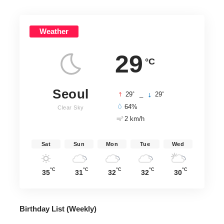
Weather
29
°C
Seoul
°
°
29
_
29
64%
Clear Sky
2 km/h
Sat
Sun
Mon
Tue
Wed
°C
°C
°C
°C
°C
35
31
32
32
30
Birthday List (Weekly
)