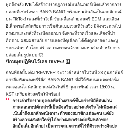
พูดถึงพลัง
IVE
ได้สร้างปรากฏการณ์บนอินเทอร์เน็ตแล้วจากการ
ปล่อยทีเซอร์เพลง ‘BANG BANG’ พร้อมท่าเต้นอันเป็นเอกลักษณ์
บน TikTok! เพลงที่เร้าใจนี้ ขับเคลื่อนด้วยดนตรี EDM และเสียง
อิเล็กทรอนิกส์พร้อมการเริ่มต้นแบบเวสเทิร์นสวิง มีจังหวะตรงไป
ตรงมาและพลังที่ระเบิดออกมา จังหวะที่รวดเร็วและเสียงที่น่า
ติดตาม ผสมผสานกับการแสดงที่ดุเดือด ได้ดึงดูดสายตาและหู
ของแฟนๆ ทั่วโลก สร้างความคาดหวังอย่างมหาศาลสำหรับการ
ปล่อยเต็มรูปแบบ 💥
ปักหมุดปฏิทินไว้เลย DIVEs! 🗓️
ก่อนที่อัลบั้มเต็ม ‘REVIVE+’ จะวางจำหน่ายในวันที่ 23 กุมภาพันธ์
อย่าลืมฟังเพลงพรีรีลีส ‘BANG BANG’ ที่มีให้ฟังบนแพลตฟอร์ม
เพลงออนไลน์หลักทุกแห่งในวันที่ 9 กุมภาพันธ์ เวลา 18:00 น.
KST เตรียมตัวสตรีมให้พร้อม!
การเล่าเรื่องรายบุคคลที่สร้างสรรค์ขึ้นอย่างพิถีพิถันผ่าน
ภาพคอนเซปต์เหล่านี้เป็นอัจฉริยะอย่างแท้จริง ไม่เพียงแต่
เน้นย้ำถึงเอกลักษณ์เฉพาะตัวของสมาชิกแต่ละคน แต่ยัง
สร้างความสงสัยใคร่รู้ได้อย่างมหาศาลต่อธีมหลักของ
อัลบั้มเต็มอีกด้วย! เป็นการผสมผสานที่ไร้ที่ติระหว่างศิลปะ