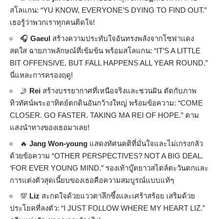
สโลแกน: “YU KNOW, EVERYONE’S DYING TO FIND OUT.”
เธอรู้ว่าพวกเราทุกคนติดใจ!
🎧
Gaeul
สร้างความประทับใจอันทรงพลังจากโซฟาแดง
สดใส ฉายภาพลักษณ์ที่เข้มข้น พร้อมสโลแกน: “IT’S A LITTLE
BIT OFFENSIVE, BUT FALL HAPPENS ALL YEAR ROUND.”
นี่แหละการครองฤดู!
🤳
Rei
สร้างบรรยากาศที่เหนือจริงและชวนฝัน ตัดกับภาพ
ทิวทัศน์พระอาทิตย์ตกดินอันกว้างใหญ่ พร้อมข้อความ: “COME
CLOSER. GO FASTER. TAKING MA REI OF HOPE.” ตาม
แสงนำทางของเธอมาเลย!
🔥
Jang Won-young
แสดงทัศนคติที่มั่นใจและไม่เกรงกลัว
ด้วยข้อความ “OTHER PERSPECTIVES? NOT A BIG DEAL.
‘FOR EVER YOUNG MIND.” รองเท้าบู๊ตยาวสไตล์ตะวันตกและ
การแต่งตัวสุดเนี้ยบของเธอคือความสมบูรณ์แบบแท้ๆ
💯
Liz
สะกดใจด้วยแววตาลึกซึ้งและเศร้าสร้อย เสริมด้วย
ประโยคที่ลงตัว: “I JUST FOLLOW WHERE MY HEART LIZ.”