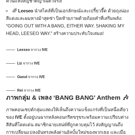
ควีนแห่งสัญชาตญาณตัวจริง!
🌈
Leeseo
นำสไตล์ที่เป็นเอกลักษณ์และเปรี้ยวจี๊ด ด้วยถุงน่อง
สีแดงและผมหางม้าสุดซ่า ปิดท้ายภาพด้วยถ้อยคำที่เสริมพลัง:
“GOING OUT WITH A BANG, EITHER WAY. SHAKING MY
HEAD, LEESEO WAY.” สร้างความประทับใจเสมอ!
Leeseo
จากวง
IVE
Liz
จากวง
IVE
Gaeul
จากวง
IVE
Rei
จากวง
IVE
ภาพกลุ่ม & เพลง ‘BANG BANG’ Anthem 🎶
ภาพคอนเซปต์กลุ่มแสดงให้เห็นถึงความแข็งแกร่งที่เป็นหนึ่งเดียว
ของ
IVE
ตั้งอยู่บนฉากหลังคอนกรีตขรุขระพร้อมความเปรียบต่าง
สีสันที่โดดเด่น สมาชิกฉายเสน่ห์ที่ถูกควบคุมไว้ ส่งสัญญาณถึง
การเปลี่ยนแปลงอันทรงพลังผ่านอัลบั้มใหม่ของพวกเธอ และเมื่อ