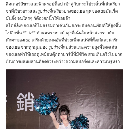
ลีดเดอร์สีขาวและฟ้าครอปท็อป เข้าคู่กับกระโปรงสั้นที่เน้นเรียว
ขาที่เรียวยาวและรูปร่างที่เพรียวบางของเธอ ลุคของเธอมันเริ่ด
มันจึ้ง จนใครๆ ก็ต้องยกนิ้วให้เลยจ้า
สไตล์ลิ่งของเธอก็ไม่ธรรมดาเช่นกัน ยกระดับคอนเซ็ปต์ให้สูงขึ้น
ไปอีกขั้น **Liz** ทำผมทรงหางม้าสูงที่เน้นใบหน้าสวยราวกับ
ตุ๊กตาของเธอ เสริมด้วยเมคอัพที่ช่วยเพิ่มเสน่ห์ที่ทั้งเก๋และน่ารัก
ของเธอ จากทุกมุมมอง รูปร่างที่สมส่วนและความสูงที่โดดเด่น
ของเธอทำให้เธอดูเหมือนตุ๊กตาบาร์บี้ที่มีชีวิต สวยเกินจริงไปมาก
เป็นการผสมผสานที่ลงตัวระหว่างความสปอร์ตและความหรูหรา