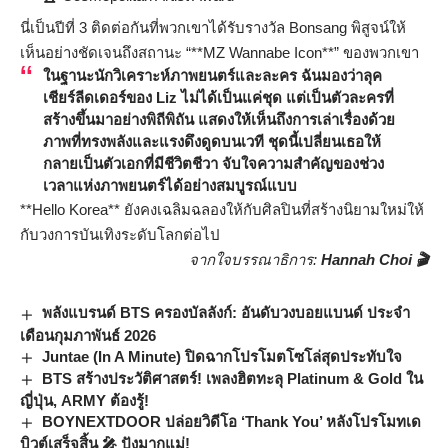
นี่เป็นปีที่ 3 ติดต่อกันที่พวกเขาได้รับรางวัล Bonsang พิสูจน์ให้
เห็นอย่างชัดเจนถึงสถานะ “**MZ Wannabe Icon**” ของพวกเขา
ในฐานะนักวิเคราะห์ภาพยนตร์และละคร ฉันมองว่าลุค
เชียร์ลีดเดอร์ของ Liz ไม่ได้เป็นแค่ชุด แต่เป็นตัวละครที่
สร้างขึ้นมาอย่างพิถีพิถัน แสดงให้เห็นถึงการเล่าเรื่องด้วย
ภาพที่ทรงพลังและแรงดึงดูดบนเวที ชุดนี้เปลี่ยนเธอให้
กลายเป็นตัวเอกที่มีชีวิตชีวา จับใจความสำคัญของช่วง
เวลาแห่งภาพยนตร์ได้อย่างสมบูรณ์แบบ
**Hello Korea** ยังคงเฉลิมฉลองให้กับศิลปินที่สร้างนิยามใหม่ให้
กับวงการบันเทิงระดับโลกต่อไป
จากใจบรรณาธิการ:
Hannah Choi 🎬
พลังแบรนด์ BTS ครองบัลลังก์: อันดับวงบอยแบนด์ ประจำ
เดือนกุมภาพันธ์ 2026
Juntae (In A Minute) ปิดฉากโปรโมตโซโล่สุดประทับใจ
BTS สร้างประวัติศาสตร์! เพลงฮิตทะลุ Platinum & Gold ใน
ญี่ปุ่น, ARMY ต้องรู้!
BOYNEXTDOOR ปล่อยวิดีโอ ‘Thank You’ หลังโปรโมทเด
บิวต์เสร็จสิ้น 🎤 ปังมากแม่!