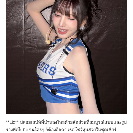
**Liz** ปล่อยเสน่ห์ที่น่าหลงใหลด้วยสัดส่วนที่สมบูรณ์แบบและรูป
ร่างที่เป๊ะปัง จนใครๆ ก็ต้องอิจฉา เธอโชว์หุ่นสวยในชุดเชียร์