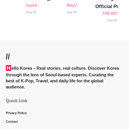
tripleS
WayV
Official Profile
Aug 06
Aug 08
THE BOYZ
Aug 08
//
Hello Korea
– Real stories, real culture. Discover Korea
through the lens of Seoul-based experts. Curating the
best of K-Pop, Travel, and daily life for the global
audience.
Quick Link
Privacy Policy
Contact