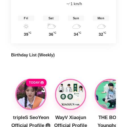
1 km/h
Fri
Sat
Sun
Mon
°C
°C
°C
°C
39
36
34
32
Birthday List (Weekly
)
TODAY 🎂
tripleS SeoYeon
WayV Xiaojun
THE BOYZ
Official Profile 🎂
Official Profile
Younghoon