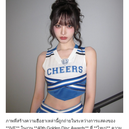
ภาพที่สร้างความฮือฮาเหล่านี้ถูกถ่ายในระหว่างการแสดงของ
**IVE** ในงาน **40th Golden Disc Awards** ที่ **ไทเป** ความ