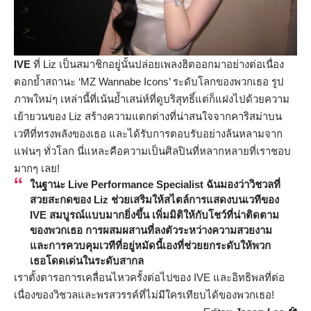
IVE
ที่ Liz เป็นสมาชิกอยู่นั้นปล่อยเพลงฮิตออกมาอย่างต่อเนื่อง
ตอกย้ำสถานะ ‘MZ Wannabe Icons’ ระดับโลกของพวกเธอ รูป
ภาพใหม่ๆ เหล่านี้ที่เน้นย้ำเสน่ห์ที่ดูบริสุทธิ์แต่ก็แฝงไปด้วยความ
เย้ายวนของ Liz สร้างความแตกต่างที่น่าสนใจจากคาริสม่าบน
เวทีที่ทรงพลังของเธอ และได้รับการตอบรับอย่างล้นหลามจาก
แฟนๆ ทั่วโลก นี่แหละคือความเป็นศิลปินที่หลากหลายที่เราชอบ
มากๆ เลย!
ในฐานะ Live Performance Specialist ฉันมองว่าวิชวลที่
สวยสะกดของ Liz ช่วยเสริมให้สไตล์การแสดงบนเวทีของ
IVE สมบูรณ์แบบมากยิ่งขึ้น เพิ่มมิติให้กับโชว์ที่น่าติดตาม
ของพวกเธอ การผสมผสานที่ลงตัวระหว่างความสวยงาม
และการควบคุมเวทีที่อยู่หมัดนี้เองที่ช่วยยกระดับให้พวก
เธอโดดเด่นในระดับสากล
เราตั้งตารอการเคลื่อนไหวครั้งต่อไปของ IVE และอิทธิพลที่ต่อ
เนื่องของวิชวลและพรสวรรค์ที่ไม่มีใครเทียบได้ของพวกเธอ!