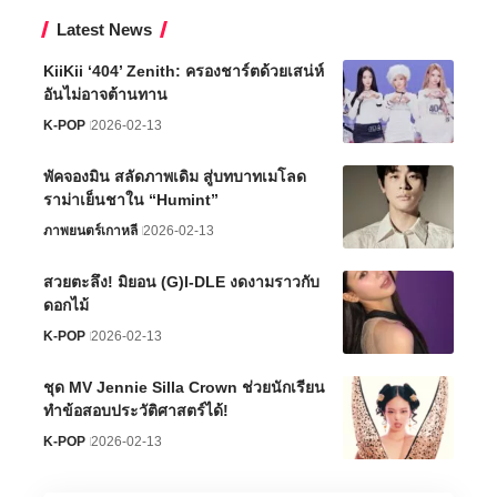
Latest News
KiiKii ‘404’ Zenith: ครองชาร์ตด้วยเสน่ห์
อันไม่อาจต้านทาน
K-POP
2026-02-13
พัคจองมิน สลัดภาพเดิม สู่บทบาทเมโลด
ราม่าเย็นชาใน “Humint”
ภาพยนตร์เกาหลี
2026-02-13
สวยตะลึง! มิยอน (G)I-DLE งดงามราวกับ
ดอกไม้
K-POP
2026-02-13
ชุด MV Jennie Silla Crown ช่วยนักเรียน
ทำข้อสอบประวัติศาสตร์ได้!
K-POP
2026-02-13