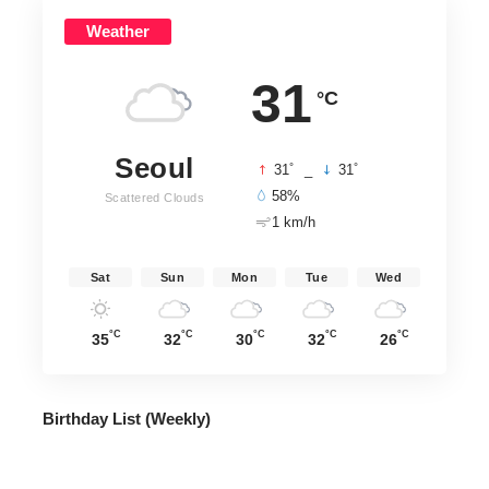
Weather
31
°C
Seoul
°
°
31
_
31
58%
Scattered Clouds
1 km/h
Sat
Sun
Mon
Tue
Wed
°C
°C
°C
°C
°C
35
32
30
32
26
Birthday List (Weekly
)