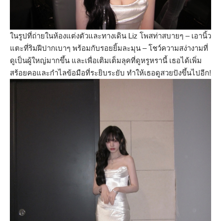
ในรูปที่ถ่ายในห้องแต่งตัวและทางเดิน Liz โพสท่าสบายๆ – เอานิ้ว
แตะที่ริมฝีปากเบาๆ พร้อมกับรอยยิ้มละมุน – โชว์ความสง่างามที่
ดูเป็นผู้ใหญ่มากขึ้น และเพื่อเติมเต็มลุคที่ดูหรูหรานี้ เธอได้เพิ่ม
สร้อยคอและกำไลข้อมือที่ระยิบระยับ ทำให้เธอดูสวยปังขึ้นไปอีก!