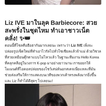
Liz IVE มาในลุค Barbiecore: สวย
สะพรั่งในชุดไหม ทำเอาชาวเน็ต
คลั่ง! ✨👑
ตอนนี้ที่โซลคือฮือฮากันมากเลยนะ เพราะว่า
Liz IVE
เพิ่งจะ
ปล่อยรูปเซ็ตใหม่ที่ทำเอาไวรัลไปทั่วโซเชียลแล้วจ้าแม่ ด้วยวิชวล
ที่สวยเหมือนตุ๊กตาแบบไม่ไหวแล้ว ในฐานะทีมงาน Hello Korea
ที่คลุกคลีอยู่ในวงการ K-pop มาอย่างยาวนาน เราขอยกให้
โมเมนต์ที่ไอดอลปล่อยของโชว์เสน่ห์นอกสเตจเนี่ยแหละที่มัน
ช่วยส่งเสริมให้การแสดงบนเวทีของพวกเค้าทรงพลังมากยิ่งขึ้น
และ Liz ก็ทำได้ดีสุดๆ ไปเลยนะ!