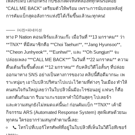
เพลงระดับโลกอีกครั้ง กับซิงเกิลดิจิทัลที่สองที่ทุกคนรอคอย
“CALL ME BACK” เตรียมตัวให้พร้อม เพราะการนับถอยหลังสู่
การคัมแบ็กสุดอลังการแห่งปีได้เริ่มขึ้นแล้วนะทุกคน!
/사진=피네이션
ทาง P Nation คอนเฟิร์มแล้วนะก๊ะ เมื่อวันที่ **13 มกราคม** ว่า
**TNX** ที่มีสมาชิกคือ **Choi Taehun**, **Jang Hyunsoo**,
**Cheon Junhyeok**, **Eunhwi**, และ **Oh Sungjun** จะ
ปล่อยเพลง “**CALL ME BACK**” ในวันที่ **22 มกราคม** ความ
ตื่นเต้นเริ่มขึ้นตั้งแต่ **12 มกราคม** กับคลิปวิดีโอสั้นๆ ที่ปล่อย
ออกมาทาง SNS อย่างเป็นทางการของวง คลิปนี้คือดีมากนะ เพ
ราะหนุ่มๆ เอาใบปลิวปริศนาไปแปะไว้ตามที่ต่างๆ ในเมือง ทำให้
คนสนใจกันใหญ่เลยว่าในใบปลิวนั้นมีอะไรซ่อนอยู่ แฟนๆ ก็คือ
แตกตื่นกันมาก รีบมาแกะรอยหาคำใบ้กันสุดๆ ไปเลยจ้า
และความสนุกยังไม่หมดแค่นี้นะ! ก่อนคัมแบ็ก **TNX** เค้ามี
กิจกรรม ARS (Automated Response System) สุดพิเศษด้วยนะ
ทุกคน ใครอยากร่วมสนุกทำตามนี้เลย:
📞 โทรไปที่เบอร์โทรศัพท์ที่อยู่ในใบปลิวที่เห็นในวิดีโอทีเซอร์
เลยนะ