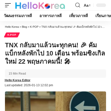
Aa
Font
Resizer
วัฒนธรรมเกาหลี
อาหารเกาหลี
เที่ยวเกาหลี
เรียนภาษ
Hello Korea
>
Blog
>
K-POP
>
TNX กลับมาแล้วนะทุกคน! 🎉 คัมแบ็กหลังพักไป 10 เดือน พร้อมซิงเกิลใหม่ 22 พฤษภาคมนี้! 🎤
K-POP
TNX กลับมาแล้วนะทุกคน! 🎉 คัม
แบ็กหลังพักไป 10 เดือน พร้อมซิงเกิล
ใหม่ 22 พฤษภาคมนี้! 🎤
15 Min Read
Hello Korea Editor
Last updated: 2026-01-13 12:02 pm