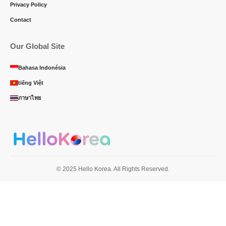
Privacy Policy
Contact
Our Global Site
Bahasa Indonésia
tiếng Việt
ภาษาไทย
© 2025 Hello Korea. All Rights Reserved.