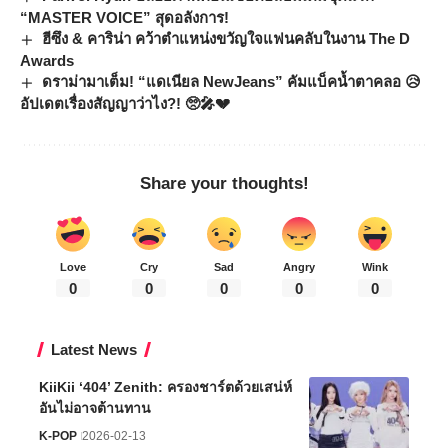
“MASTER VOICE” สุดอลังการ!
ฮีซึง & คาริน่า คว้าตำแหน่งขวัญใจแฟนคลับในงาน The D
Awards
ดราม่ามาเต็ม! “แดเนียล NewJeans” คัมแบ็คน้ำตาคลอ 😥
อัปเดตเรื่องสัญญาว่าไง?! 🥺🎤💔
Share your thoughts!
Love
Cry
Sad
Angry
Wink
0
0
0
0
0
Latest News
KiiKii ‘404’ Zenith: ครองชาร์ตด้วยเสน่ห์
อันไม่อาจต้านทาน
K-POP
2026-02-13