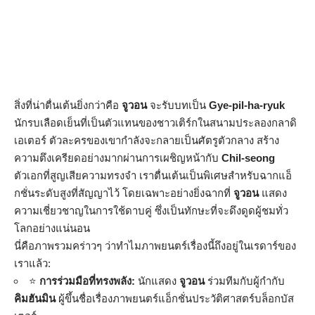
สิ่งที่น่าตื่นเต้นยิ่งกว่าคือ
จูวอน
จะรับบทเป็น
Gye-pil-ha-ryuk
นักรบเลือดเย็นที่เป็นตัวแทนของชาวเติร์กในสนามประลองกลาดิ
เอเตอร์ ตัวละครของเขากำลังจะกลายเป็นศัตรูตัวกลาง สร้าง
ความตึงเครียดอย่างมากผ่านการเผชิญหน้ากับ
Chil-seong
ตัวเอกที่สูญเสียความทรงจำ เราตื่นเต้นเป็นพิเศษสำหรับฉากแอ็
กชั่นระดับสูงที่สัญญาไว้ โดยเฉพาะอย่างยิ่งฉากที่
จูวอน
แสดง
ความเชี่ยวชาญในการใช้ดาบคู่ ซึ่งเป็นทักษะที่จะดึงดูดผู้ชมทั่ว
โลกอย่างแน่นอน
นี่คือภาพรวมคร่าวๆ ว่าทำไมภาพยนตร์เรื่องนี้ถึงอยู่ในเรดาร์ของ
เราแล้ว:
⭐
การร่วมมือที่ทรงพลัง:
นักแสดง
จูวอน
ร่วมทีมกับผู้กำกับ
คิมฮันมิน
ผู้ขึ้นชื่อเรื่องภาพยนตร์แอ็กชั่นประวัติศาสตร์บล็อกบัส