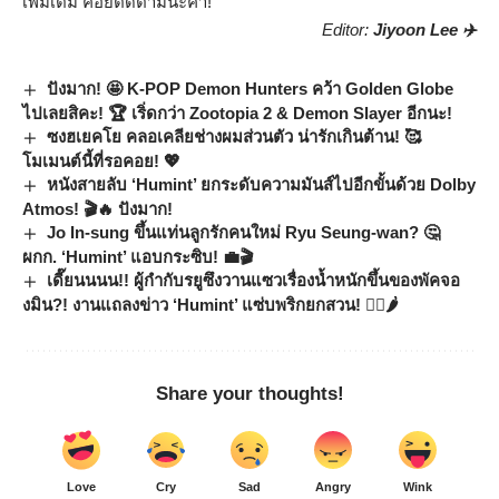
เพิ่มเติม คอยติดตามนะค้า!
Editor:
Jiyoon Lee ✈️
ปังมาก! 🤩 K-POP Demon Hunters คว้า Golden Globe
ไปเลยสิคะ! 🏆 เริ่ดกว่า Zootopia 2 & Demon Slayer อีกนะ!
ซงฮเยคโย คลอเคลียช่างผมส่วนตัว น่ารักเกินต้าน! 🥰
โมเมนต์นี้ที่รอคอย! 💖
หนังสายลับ ‘Humint’ ยกระดับความมันส์ไปอีกขั้นด้วย Dolby
Atmos! 🎬🔥 ปังมาก!
Jo In-sung ขึ้นแท่นลูกรักคนใหม่ Ryu Seung-wan? 🤔
ผกก. ‘Humint’ แอบกระซิบ! 💼🎬
เดี๊ยนนนน!! ผู้กำกับรยูซึงวานแซวเรื่องน้ำหนักขึ้นของพัคจอ
งมิน?! งานแถลงข่าว ‘Humint’ แซ่บพริกยกสวน! 🏋️‍♀️🌶️
Share your thoughts!
Love
Cry
Sad
Angry
Wink