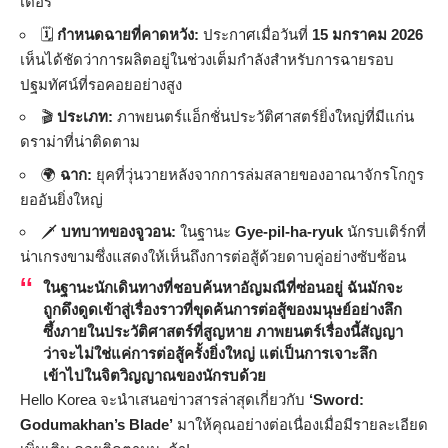
เตอร์
🗓️
กำหนดฉายที่คาดหวัง:
ประกาศเมื่อวันที่
15 มกราคม 2026
เห็นได้ชัดว่าการผลิตอยู่ในช่วงเต็มกำลังสำหรับการฉายรอบ
ปฐมทัศน์ที่รอคอยอย่างสูง
🎬
ประเภท:
ภาพยนตร์แอ็กชั่นประวัติศาสตร์ยิ่งใหญ่ที่มีแก่น
ดราม่าที่น่าติดตาม
🌍
ฉาก:
ยุคที่วุ่นวายหลังจากการล่มสลายของอาณาจักรโกกูร
ยออันยิ่งใหญ่
🗡️
บทบาทของจูวอน:
ในฐานะ
Gye-pil-ha-ryuk
นักรบเติร์กที่
น่าเกรงขามซึ่งแสดงให้เห็นถึงการต่อสู้ด้วยดาบคู่อย่างซับซ้อน
ในฐานะนักเดินทางที่ชอบค้นหาอัญมณีที่ซ่อนอยู่ ฉันมักจะ
ถูกดึงดูดเข้าสู่เรื่องราวที่ขุดค้นการต่อสู้ของมนุษย์อย่างลึก
ซึ้งภายในประวัติศาสตร์ที่สูญหาย ภาพยนตร์เรื่องนี้สัญญา
ว่าจะไม่ใช่แค่การต่อสู้ครั้งยิ่งใหญ่ แต่เป็นการเจาะลึก
เข้าไปในจิตวิญญาณของนักรบด้วย
Hello Korea จะนำเสนอข่าวสารล่าสุดเกี่ยวกับ
‘Sword:
Godumakhan’s Blade’
มาให้คุณอย่างต่อเนื่องเมื่อมีรายละเอียด