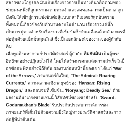
สลายของโกกูรยอ มันเป็นเรื่องราวการเดินทางที่น่าติดตามของ
ชายคนหนึ่งที่ถูกพรากความทรงจำและลดทอนความเป็นทาส ถูก
บังคับให้เข้าสู่การแข่งขันต่อสู้แบบกลาดิเอเตอร์สุดอันตราย
ทั้งหมดนี้เกี่ยวข้องกับตำนานดาบในตำนาน เรื่องราวแค่นี้ก็
เป็นการปูทางสำหรับเรื่องราวที่เข้มข้นซึ่งขับเคลื่อนด้วยตัวละครที่
ห่อหุ้มด้วยแอ็กชั่นสุดมันส์ ซึ่งเป็นเอกลักษณ์ของงานของผู้กำกับ
คิม
เมื่อพูดถึงมหากาพย์ประวัติศาสตร์ ผู้กำกับ
คิมฮันมิน
เป็นผู้ทรง
อิทธิพลอย่างปฏิเสธไม่ได้ โดยได้สร้างมรดกแห่งความสำเร็จในบ็
อกซ์ออฟฟิศอย่างพิถีพิถัน ผลงานก่อนหน้านี้ของเขา ได้แก่
‘War
of the Arrows,’
ภาพยนตร์ยิ่งใหญ่
‘The Admiral: Roaring
Currents,’
ความฉลาดเชิงกลยุทธ์ของ
‘Hansan: Rising
Dragon,’
และตอนจบที่เข้มข้น,
‘Noryang: Deadly Sea.’
ด้วย
ผลงานที่น่าเกรงขามเช่นนี้ วิสัยทัศน์ของเขาสำหรับ
‘Sword:
Godumakhan’s Blade’
รับประกันประสบการณ์การชม
ภาพยนตร์ที่เต็มไปด้วยความยิ่งใหญ่ทางประวัติศาสตร์และการ
ต่อสู้ที่น่าตื่นเต้น