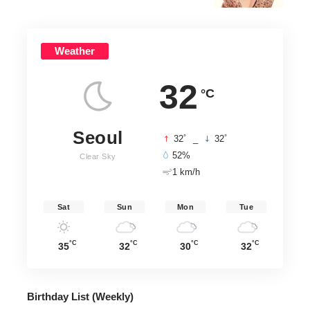
Weather
32
°C
Seoul
°
°
32
_
32
52%
Clear Sky
1 km/h
Sat
Sun
Mon
Tue
°C
°C
°C
°C
35
32
30
32
Birthday List (Weekly
)