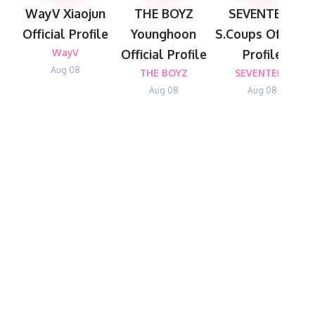
WayV Xiaojun
THE BOYZ
SEVENTEEN
Official Profile
Younghoon
S.Coups Official
WayV
Official Profile
Profile
Aug 08
THE BOYZ
SEVENTEEN
Aug 08
Aug 08