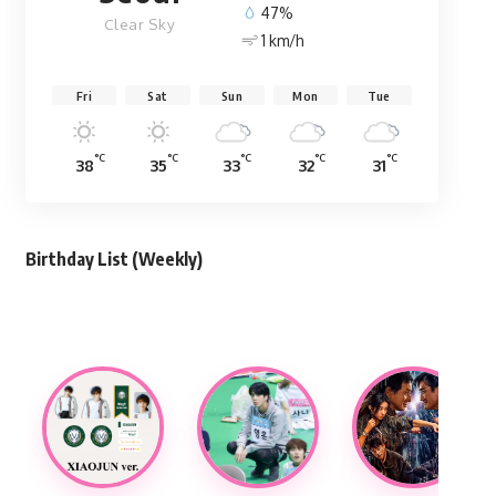
47%
Clear Sky
1 km/h
Fri
Sat
Sun
Mon
Tue
°C
°C
°C
°C
°C
38
35
33
32
31
Birthday List (Weekly
)