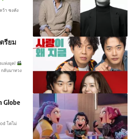
คว้า ซงคัง
เตรียม
งแห่งยุค!
o กลับมาทวง
n Globe
od โตไม่