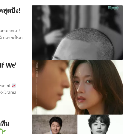
คสุดปัง!
อฮามากแม่!
ด้ กลายเป็นก
If We’
มทลาย!
ส K-Drama
กทีม