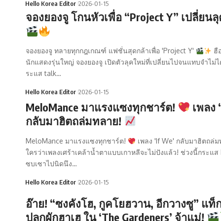
Hello Korea Editor
2026-01-15
จองยองจู โกนหัวเพื่อ “Project Y” เปลี่ยนลุ
จองยองจู ทลายทุกกฎเกณฑ์ แฟชั่นสุดกล้าเพื่อ 'Project Y'
ฮื
นักแสดงรุ่นใหญ่ จองยองจู เปิดตัวลุคใหม่ที่เปลี่ยนไปจนแทบจำไม่ไ
ระแส talk…
Hello Korea Editor
2026-01-15
MeloMance มาแรงแซงทุกชาร์ต!
เพลง ‘
กลับมาฮิตถล่มทลาย!
MeloMance มาแรงแซงทุกชาร์ต!
เพลง 'If We' กลับมาฮิตถล่
ใครว่าเพลงเศร้าเคล้าน้ำตาแบบเกาหลีจะไม่ปังแล้ว! ช่วงนี้กระแ
ซบเซาไปนิดนึง…
Hello Korea Editor
2026-01-15
อ๊าย! “ซงคังโฮ, กูคโยฮวาน, อีกวางซู” แท็
ปลูกผักฮาเฮ ใน ‘The Gardeners’ จ้าแม่!