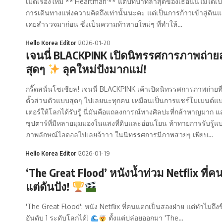
เมดี้เรื่องใหม่ **'Heartman'** แต่บทบาทล่าสุดของเธอนั้นไม่ได้เป
การเดินทางแห่งความคิดถึงเท่านั้นนะคะ แต่เป็นการก้าวเข้าสู่ดินแ
เคยสำรวจมาก่อน ซึ่งเป็นความท้าทายใหม่ๆ ที่ทำให้…
Hello Korea Editor
2026-01-20
เจนนี่ BLACKPINK เปิดนิทรรศการภาพถ่ายส
สุดๆ
ลุคใหม่ปังมากแม่!
กรี๊ดสนั่นโซเชียล! เจนนี่ BLACKPINK เค้าเปิดนิทรรศการภาพถ่ายที
ตั๊วส่วนตัวแบบสุดๆ ไปเลยนะทุกคน เหมือนเป็นการแชร์โมเมนต์แ
เตอร์ให้โลกได้รับรู้ นี่มันคือแถลงการณ์ทางศิลปะที่กล้าหาญมาก แ
ซุปตาร์ที่มีหลายมุมมองในแสงที่ดิบและอ่อนโยน ท้าทายการรับรู้แ
ภาพลักษณ์ไอดอลไปเลยจ้าาา ในนิทรรศการมีภาพสวยๆ เพียบ…
Hello Korea Editor
2026-01-19
‘The Great Flood’ หนังน้ำท่วม Netflix ที่ค
แต่ดันปัง!
'The Great Flood': หนัง Netflix ที่คนแตกเป็นสองฝ่าย แต่ทำไมถึงข
อันดับ 1 ระดับโลกได้!
ตั้งแต่ปล่อยออกมา 'The…