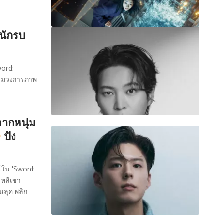
ทนักรบ
word:
โฉมวงการภาพ
จากหนุ่ม
ปัง
์ใน 'Sword:
หลีเขา
นลุค พลิก