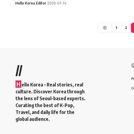
Hello Korea Editor
2026-01-14
1
2
Q
//
P
H
ello Korea
– Real stories, real
C
culture. Discover Korea through
the lens of Seoul-based experts.
Curating the best of K-Pop,
Travel, and daily life for the
global audience.