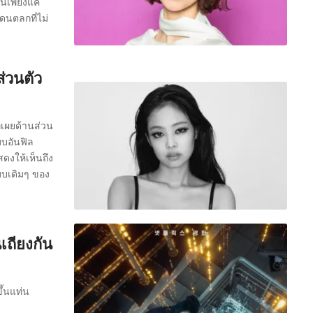
็นเพียงแค่
ดนตลกที่ไม่
่วนตัว
่เผยด้านส่วน
บบอันฟิล
สดงให้เห็นถึง
บบเดิมๆ ของ
นเถียงกัน
ึ้นแท่น