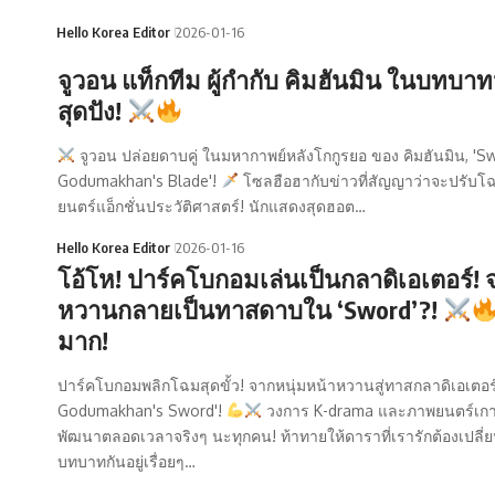
Hello Korea Editor
2026-01-16
จูวอน แท็กทีม ผู้กำกับ คิมฮันมิน ในบทบา
สุดปัง!
จูวอน ปล่อยดาบคู่ ในมหากาพย์หลังโกกูรยอ ของ คิมฮันมิน, 'S
Godumakhan's Blade'!
โซลฮือฮากับข่าวที่สัญญาว่าจะปรับ
ยนตร์แอ็กชั่นประวัติศาสตร์! นักแสดงสุดฮอต…
Hello Korea Editor
2026-01-16
โอ้โห! ปาร์คโบกอมเล่นเป็นกลาดิเอเตอร์! 
หวานกลายเป็นทาสดาบใน ‘Sword’?!
มาก!
ปาร์คโบกอมพลิกโฉมสุดขั้ว! จากหนุ่มหน้าหวานสู่ทาสกลาดิเอเตอร
Godumakhan's Sword'!
วงการ K-drama และภาพยนตร์เกา
พัฒนาตลอดเวลาจริงๆ นะทุกคน! ท้าทายให้ดาราที่เรารักต้องเปลี่ย
บทบาทกันอยู่เรื่อยๆ…