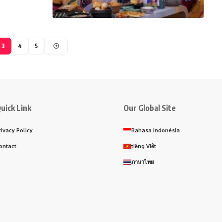
3
4
5
uick Link
Our Global Site
rivacy Policy
Bahasa Indonésia
ontact
tiếng Việt
ภาษาไทย